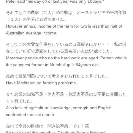
Peter said "his day off of last year was only 10days."
それでもこの農家（２人）の年収は、オーストラリアの平均年収
（１人）の半分にも満ちません。
However annual income of the farm for two is less than half of
Australian average income.
そしてこの大変な仕事をしているのは高齢者ばかり・・・私の滞
在していた町で農家をしている最も若い人は54歳でした。
Moreover people who do the hard work are aged. Person who is
the youngest farmer in Mumballup is 54years old.
改めて農業問題について考えさせられた１ヶ月でした。
Have Meditated on farming problems.
また農業の知識不足・体力不足・英語力不足の３不足に直面した
１ヶ月でした。
Also lack of agricultural knowledge, strength and English
confronted me last month.
なので今月の目標は「聞き役卒業」です！笑
So my aim of this month is 'Graduate from a listener!'