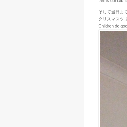
farms do! Did i
そして当日ま
クリスマスツ
Children do goo