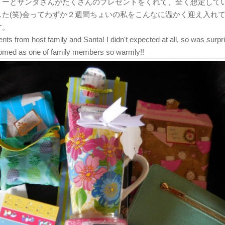
リーとサンタさんがたくさんのプレゼントをくれて、全く想定して
した(笑)会ってわずか２週間ちょいの私をこんなに温かく迎え入れ
す。
ts from host family and Santa! I didn't expected at all, so was surp
comed as one of family members so warmly!!