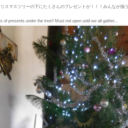
.クリスマスツリーの下にたくさんのプレゼントが！！！みんなが揃
ts of presents under the tree!! Must not open until we all gather...