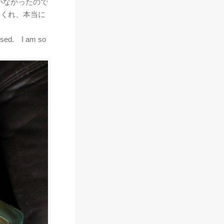
いなかったので
てくれ、本当に
rised. I am so