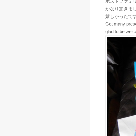
ホストファミ
かなり驚きま
嬉しかったで
Got many presen
glad to be wel