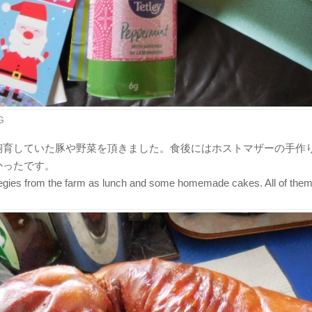
G
飼育していた豚や野菜を頂きました。食後にはホストマザーの手作
かったです。
egies from the farm as lunch and some homemade cakes. All of them