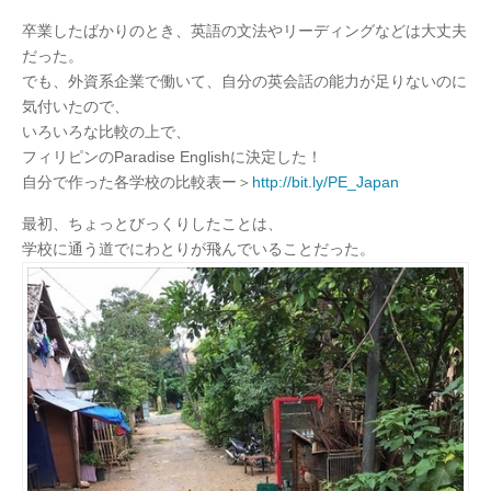
卒業したばかりのとき、英語の文法やリーディングなどは大丈夫
だった。
でも、外資系企業で働いて、自分の英会話の能力が足りないのに
気付いたので、
いろいろな比較の上で、
フィリピンのParadise Englishに決定した！
自分で作った各学校の比較表ー＞
http://bit.ly/PE_Japan
最初、ちょっとびっくりしたことは、
学校に通う道でにわとりが飛んでいることだった。