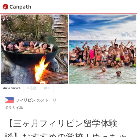
4457 views
0 応援!
0
フィリピン
のストーリー
ボラカイ島
【三ヶ月フィリピン留学体験
談】おすすめの学校！めっちゃ