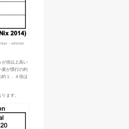
rker - whinter
うが倍以上高い
小麦が慣行の約
の約１．４倍ほ
なります。