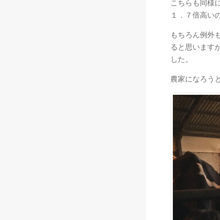
こちらも同様
１．７倍高い
もちろん例外
ると思います
した。
農家になろう