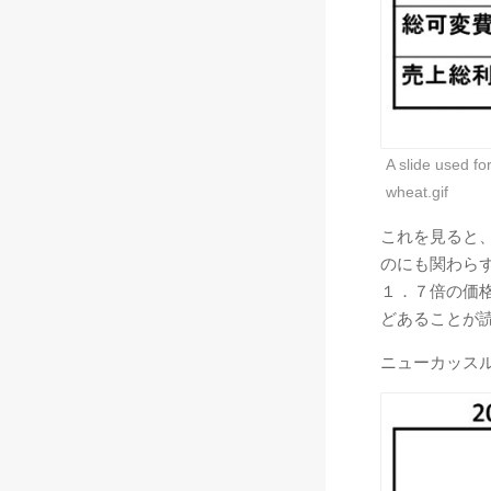
A slide used fo
wheat.gif
これを見ると
のにも関わら
１．７倍の価
どあることが
ニューカッス