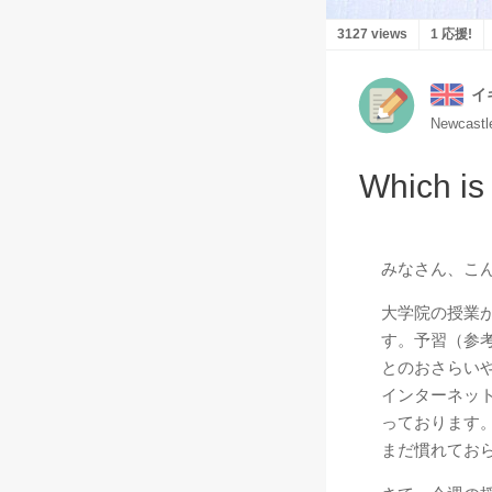
3127 views
1 応援!
イ
Newcastl
Which is 
みなさん、こ
大学院の授業
す。予習（参
とのおさらいや
インターネッ
っております
まだ慣れてお