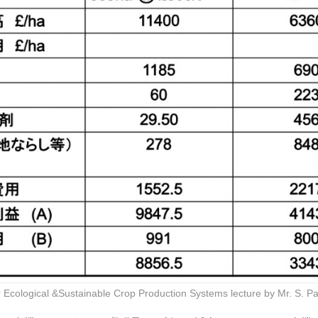
r Ecological &Sustainable Crop Production Systems lecture by Mr. S. Pa