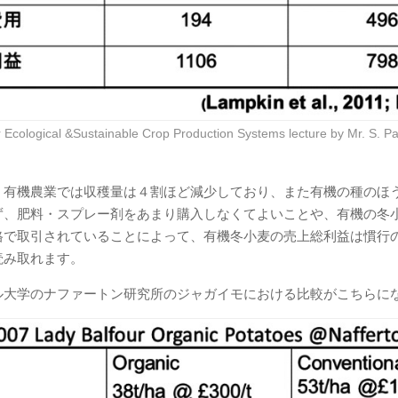
r Ecological &Sustainable Crop Production Systems lecture by Mr. S. Pa
、有機農業では収穫量は４割ほど減少しており、また有機の種のほ
ず、肥料・スプレー剤をあまり購入しなくてよいことや、有機の冬
格で取引されていることによって、有機冬小麦の売上総利益は慣行
読み取れます。
ル大学のナファートン研究所のジャガイモにおける比較がこちらに