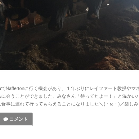
G
 TripでNaffertonに行く機会があり、１年ぶりにレイファート教授や
ちに会うことができました。みなさん「待ってたよー！」と温かい
食事に連れて行ってもらえることになりました＼(・ω・)／楽しみ
コメント