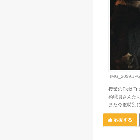
IMG_2099.JP
授業のField
術職員さんた
また今度特別に
応援する