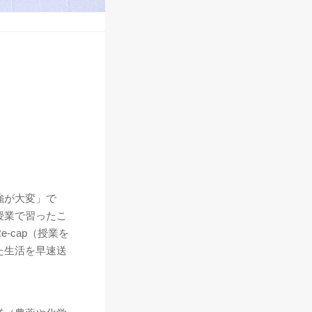
強が大変」で
授業で習ったこ
-cap（授業を
た生活を早速送