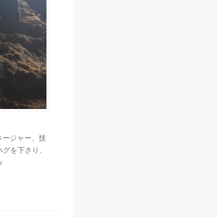
マネージャー、技
ハグを下さり、
♪