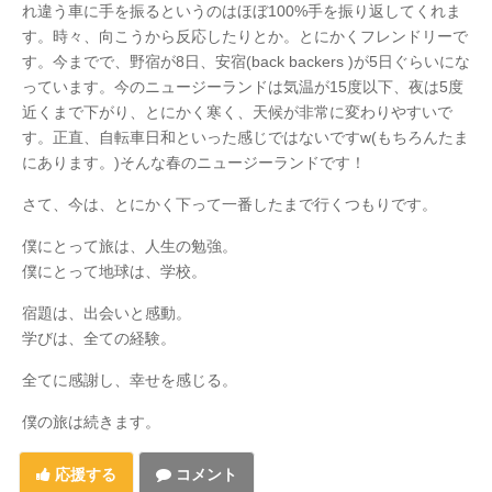
れ違う車に手を振るというのはほぼ100%手を振り返してくれま
す。時々、向こうから反応したりとか。とにかくフレンドリーで
す。今までで、野宿が8日、安宿(back backers )が5日ぐらいにな
っています。今のニュージーランドは気温が15度以下、夜は5度
近くまで下がり、とにかく寒く、天候が非常に変わりやすいで
す。正直、自転車日和といった感じではないですw(もちろんたま
にあります。)そんな春のニュージーランドです！
さて、今は、とにかく下って一番したまで行くつもりです。
僕にとって旅は、人生の勉強。
僕にとって地球は、学校。
宿題は、出会いと感動。
学びは、全ての経験。
全てに感謝し、幸せを感じる。
僕の旅は続きます。
応援する
コメント