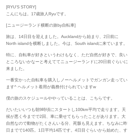
[RYU'S STORY]
こんにちは。17歳旅人Ryuです。
[ニュージーランド横断の旅by自転車]
旅は、14日目を迎えました。Aucklandから始まり、2日前に
North islandを横断しました。今は、South islandに来ています。
特に、自転車が好きというわけもなく、ただ自然が好きで、良い
ところないかなーと考えててニュージーランドに20日前ぐらいに
来ました。
一番安かった自転車を購入しノーヘルメットでガンガン走ってい
ます^
ヘルメット着用が義務付けられていますw
僕の旅のスケジュールややっていることは、こちらです。
だいたいいつも朝9時頃にスタートし100km平均で走ります。天
候が悪く今までで2回、車に乗せてもらったことがあります。大
自然なので動物がたくさんいる分、死骸も見えます。ちなみに昨
日までで140匹。1日平均14匹です。4日目ぐらいから始めた、す