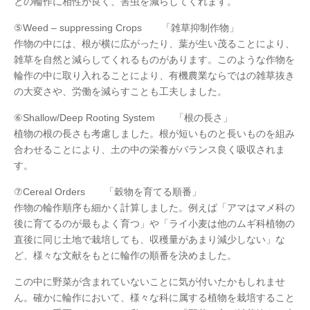
との輪作に相性が良く、害虫を減らしてくれます。
⑤Weed – suppressing Crops 「雑草抑制作物」
作物の中には、根が横に広がったり、葉が生い茂ることにより、
雑草を自然と減らしてくれるものがあります。このような作物を
輪作の中に取り入れることにより、有機農業ならではの雑草抜き
の大変さや、労働を減らすことも工夫しました。
⑥Shallow/Deep Rooting System 「根の長さ」
植物の根の長さも考慮しました。根が短いものと長いものを組み
合わせることにより、土の中の栄養がバランス良く吸収されま
す。
⑦Cereal Orders 「穀物を育てる順番」
作物の輪作順序も細かく計算しました。例えば「アマはマメ科の
後に育てるのが最もよく育つ」や「ライ小麦は他のムギ科植物の
直後に同じ土地で栽培しても、収穫量があまり減少しない」な
ど、様々な文献をもとに輪作の順番を決めました。
この中に野菜が含まれていないことに気が付いたかもしれませ
ん。確かに輪作において、様々な科に属する植物を栽培すること