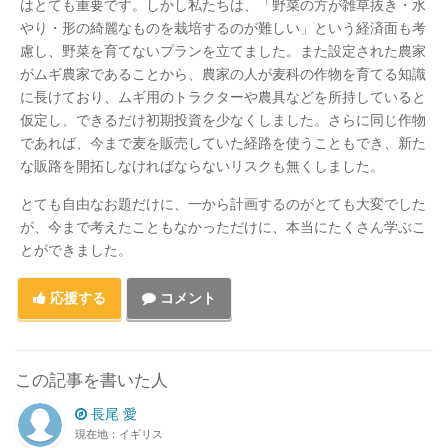
はとても重要です。しかし私たちは、「野菜の方が雑草抜き・水
やり・形の綺麗なものを栽培するのが難しい」という経済面も考
慮し、野菜を育てないプランを立てました。また設定された農家
がムギ農家であることから、農家の人が麦科の作物を育てる知識
に長けており、ムギ用のトラクターや農具などを所持していると
仮定し、できるだけ初期投資を少なくしました。さらに同じ作物
であれば、今まで麦を販売していた経路を使うこともでき、新た
な販路を開拓しなければならないリスクも無くしました。
とても自由なお題だけに、一から計画するのがとても大変でした
が、今まで考えたこともなかっただけに、本当にたくさん学ぶこ
とができました。
応援する
コメント
この記事を書いた人
長尾 愛
現在地：イギリス