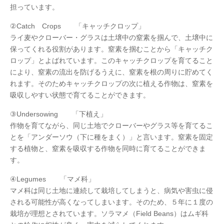
担っています。
②Catch Crops 「キャッチクロップ」
ライ麦やクローバー・グラスは土壌中の窒素を掴んで、土壌中に
保ってくれる役割があります。窒素を掴むことから「キャッチク
ロップ」とよばれています。このキャッチクロップを育てること
により、窒素の流出を防げるうえに、窒素を根の周りに貯めてく
れます。そのためキャッチクロップの次に植える作物は、窒素を
吸収しやすい状態で育てることができます。
③Undersowing 「下植え」
作物を育てながら、同じ土地でクローバーやグラス等を育てるこ
とを「アンダーソウ（下に種をまく）」と言います。窒素を固定
する植物と、窒素を吸収する作物を同時に育てることができま
す。
④Legumes 「マメ科」
マメ科は同じ土地に連続して栽培してしまうと、病気や害虫に侵
される可能性が高くなってしまいます。そのため、５年に１度の
栽培が理想とされています。ソラマメ（Field Beans）はムギ科