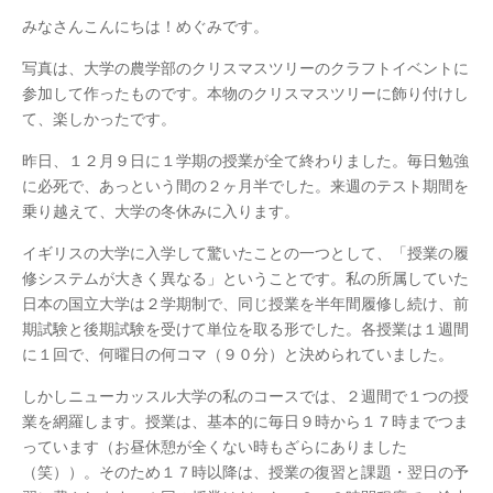
みなさんこんにちは！めぐみです。
写真は、大学の農学部のクリスマスツリーのクラフトイベントに
参加して作ったものです。本物のクリスマスツリーに飾り付けし
て、楽しかったです。
昨日、１２月９日に１学期の授業が全て終わりました。毎日勉強
に必死で、あっという間の２ヶ月半でした。来週のテスト期間を
乗り越えて、大学の冬休みに入ります。
イギリスの大学に入学して驚いたことの一つとして、「授業の履
修システムが大きく異なる」ということです。私の所属していた
日本の国立大学は２学期制で、同じ授業を半年間履修し続け、前
期試験と後期試験を受けて単位を取る形でした。各授業は１週間
に１回で、何曜日の何コマ（９０分）と決められていました。
しかしニューカッスル大学の私のコースでは、２週間で１つの授
業を網羅します。授業は、基本的に毎日９時から１７時までつま
っています（お昼休憩が全くない時もざらにありました
（笑））。そのため１７時以降は、授業の復習と課題・翌日の予