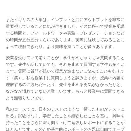
またイギリスの大学は、インプットと共にアウトプットを非常に
重要視していることに気が付きました。イスに座って授業を受講
する時間と、フィールドワークや実験・プレゼンテーションなど
の時間が五分五分くらいであります。実際に経験してみることに
よって理解できたり、より興味を持つことが多々あります。
授業を受けていて驚くことが、学生がめちゃくちゃ質問すること
です。先生が話していても、それを止めて質問する学生も多々い
ます。質問に質問が続いて授業が進まない...なんてこともありま
す（笑）。私も授業中に質問しようと試みますが、授業の内容を
理解するのに必死だったり、先生を止める勇気がなかったりと、
なかなか慣れていないと難しいです。もっと授業中に質問できる
よう頑張りたいです。
私のコースでは、日本のテストのような「習ったものがテストに
出る」試験はなく、学習したことや経験したことを基に、興味を
持ったことをさらに深く掘り下げて勉強しレポートにすることが
ほとんどです。そのため基本的にレポートのお題は自由でオープ