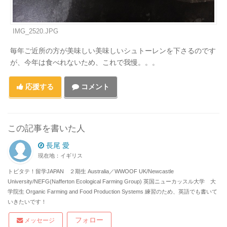
IMG_2520.JPG
毎年ご近所の方が美味しい美味しいシュトーレンを下さるのです
が、今年は食べれないため、これで我慢。。。
応援する
コメント
この記事を書いた人
長尾 愛
現在地：イギリス
トビタテ！留学JAPAN ２期生 Australia／WWOOF UK/Newcastle
University/NEFG(Nafferton Ecological Farming Group) 英国ニューカッスル大学 大
学院生 Organic Farming and Food Production Systems 練習のため、英語でも書いて
いきたいです！
フォロー
メッセージ