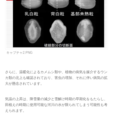
キャプチャ2.PNG
さらに、温暖化によるカメムシ類や、植物の病気を媒介するウン
カ類の北上も確認されており、害虫の増加、それに伴い病気の拡
大が懸念されています。
気温の上昇は、降雪量の減少と雪解け時期の早期化をもたらし、
田植えの時期に使用可能な河川の水が限られてしまう可能性も考
えられます。