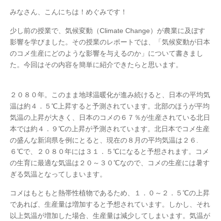
みなさん、こんにちは！めぐみです！
少し前の授業で、気候変動（Climate Change）が農業に及ぼす
影響を学びました。その授業のレポートでは、「気候変動が日本
のコメ生産にどのような影響を与えるのか」について書きまし
た。今回はその内容を簡単に紹介できたらと思います。
２０８０年。このまま地球温暖化が進み続けると、日本の平均気
温は約４．５℃上昇すると予測されています。北部のほうが平均
気温の上昇が大きく、日本のコメの６７％が生産されている北日
本では約４．９℃の上昇が予測されています。北日本でコメ生産
の盛んな新潟県を例にとると、現在の８月の平均気温は２６.
６℃で、２０８０年には３１．５℃になると予想されます。コメ
の生育に最適な気温は２０～３０℃なので、コメの生産には暑す
ぎる気温となってしまいます。
コメはもともと熱帯性植物であるため、１．０～２．５℃の上昇
であれば、生産量は増加すると予想されています。しかし、それ
以上気温が増加した場合、生産量は減少してしまいます。気温が