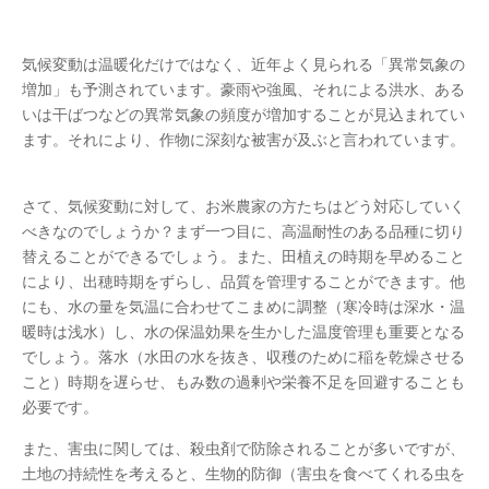
気候変動は温暖化だけではなく、近年よく見られる「異常気象の
増加」も予測されています。豪雨や強風、それによる洪水、ある
いは干ばつなどの異常気象の頻度が増加することが見込まれてい
ます。それにより、作物に深刻な被害が及ぶと言われています。
さて、気候変動に対して、お米農家の方たちはどう対応していく
べきなのでしょうか？まず一つ目に、高温耐性のある品種に切り
替えることができるでしょう。また、田植えの時期を早めること
により、出穂時期をずらし、品質を管理することができます。他
にも、水の量を気温に合わせてこまめに調整（寒冷時は深水・温
暖時は浅水）し、水の保温効果を生かした温度管理も重要となる
でしょう。落水（水田の水を抜き、収穫のために稲を乾燥させる
こと）時期を遅らせ、もみ数の過剰や栄養不足を回避することも
必要です。
また、害虫に関しては、殺虫剤で防除されることが多いですが、
土地の持続性を考えると、生物的防御（害虫を食べてくれる虫を