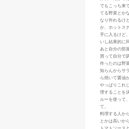
でもこっち来
てる野菜とか
なり作れるけ
か、ホットス
手に入るけど
いし結果的に
あと自分の部
買って自分で
作ったのは野
知らんからサ
ら焼いて醤油
やっぱりこれ
理することを
ルーを使って
て。
料理する人か
とかは高いか
トマトソース