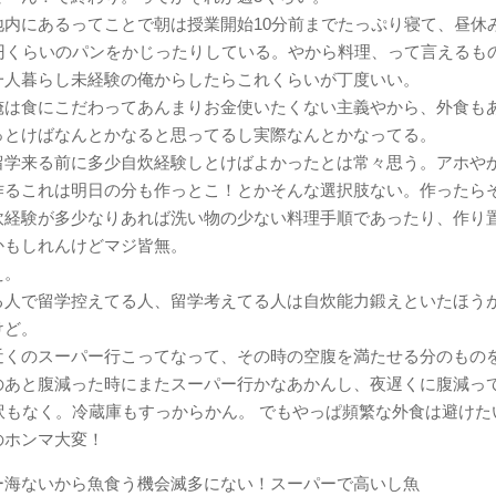
地内にあるってことで朝は授業開始10分前までたっぷり寝て、昼休
円くらいのパンをかじったりしている。やから料理、って言えるもの
一人暮らし未経験の俺からしたらこれくらいが丁度いい。
俺は食にこだわってあんまりお金使いたくない主義やから、外食も
っとけばなんとかなると思ってるし実際なんとかなってる。
留学来る前に多少自炊経験しとけばよかったとは常々思う。アホや
作るこれは明日の分も作っとこ！とかそんな選択肢ない。作ったら
炊経験が多少なりあれば洗い物の少ない料理手順であったり、作り
かもしれんけどマジ皆無。
え。
る人で留学控えてる人、留学考えてる人は自炊能力鍛えといたほう
けど。
近くのスーパー行こってなって、その時の空腹を満たせる分のもの
のあと腹減った時にまたスーパー行かなあかんし、夜遅くに腹減っ
訳もなく。冷蔵庫もすっからかん。 でもやっぱ頻繁な外食は避けた
のホンマ大変！
ー海ないから魚食う機会滅多にない！スーパーで高いし魚