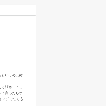
るというのは結
える距離ってこ
って言ったらホ
) マジでなんも