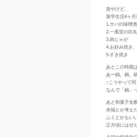
急やけど、
留学生活4ヶ
1.サバの味噌
2.一風堂の白
3.肉じゃが
4.お好み焼き
5.すき焼き
あとこの時期
あー鍋。鍋。
↑こうやって
なんで「鍋」
あと和菓子全
赤福とか考え
ふくとかもい
正月頃にはぜ