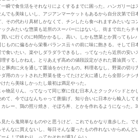
て一瞬で食生活をそれなりによくするまでに困った。ハンガリーは
なんでも美味しいし、アジアンマーケットもあるから自分次第で日
ど、その代わり具材しかなくて、チンしたら食べれますみたいなコ
ナックみたいな惣菜も近所のスーパーにはないし、街まで出たらチ
、買いに行くのに時間かかるし、高い。しかも惣菜とか買ってもレ
同じものに偏るから栄養バランス云々の前に味に飽きる。そして日
屋で食いたい。楽やしダラダラできるし。ってなったら近所の安い
調理するしかねえ。とりあえず高めの値段設定がされた醤油買って
菜と豚肉に火を通して醤油をかけたもの。料理名なし。野菜の切り
ラダ用のカットされた野菜を使ってたけど火に通したら全部シナシ
かけたら美味しかったし最初は満足やった。
じゃ物足りん。ってなって同じ寮に住む日本人とクックパッドとか
決めて、今ではなんちゃって唐揚げ、知り合いに日本から輸入して
、カレー、鶏の照り焼き、そぼろ丼、とかを作れるようになった。3
ら見たら鬼簡単なものやと思うけど、これでもかなり進歩した。で
らそんなに買えないし、毎日そんな凝ったもの作れないからめんど
どーん！で終わり。ってかそれが週3くらい。