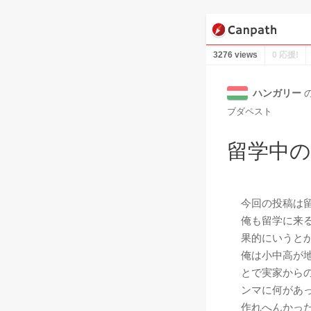
3276 views
0 応援!
ハンガリー
ブダペスト
留学中の
今回の投稿は
俺も留学に来
果的にいうと
俺は小中高が
とで実家から
ンマに何があっ
作れへんかっ