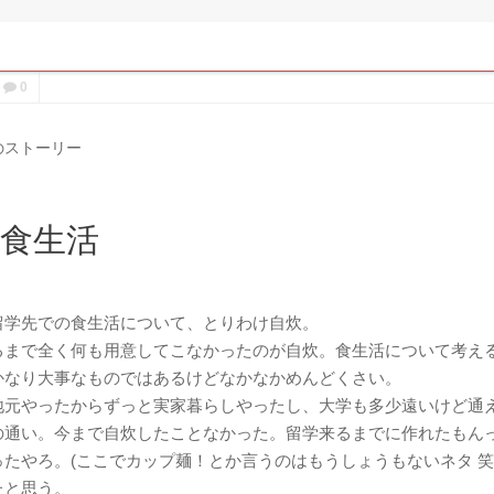
0
のストーリー
食生活
留学先での食生活について、とりわけ自炊。
るまで全く何も用意してこなかったのが自炊。食生活について考え
かなり大事なものではあるけどなかなかめんどくさい。
地元やったからずっと実家暮らしやったし、大学も多少遠いけど通
の通い。今まで自炊したことなかった。留学来るまでに作れたもん
たやろ。(ここでカップ麺！とか言うのはもうしょうもないネタ 笑
たと思う。