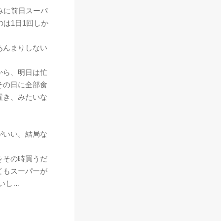
みに前日スーパ
は1日1回しか
あんまりしない
から、明日は忙
その日に全部食
置き、みたいな
がいい。結局な
をその時買うだ
てもスーパーが
いし…