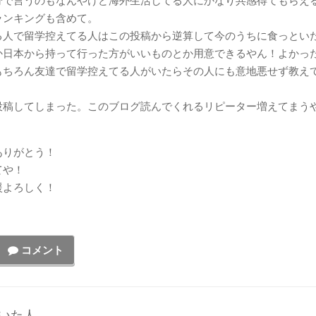
分で言うのもなんやけど海外生活してる人にかなり共感得てもらえ
ランキングも含めて。
る人で留学控えてる人はこの投稿から逆算して今のうちに食っとい
か日本から持って行った方がいいものとか用意できるやん！よかっ
もちろん友達で留学控えてる人がいたらその人にも意地悪せず教え
投稿してしまった。このブログ読んでくれるリピーター増えてまう
！
ありがとう！
てや！
援よろしく！
コメント
いた人