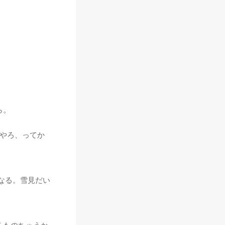
ら。
やろ、ってか
。
なる。雪見だい