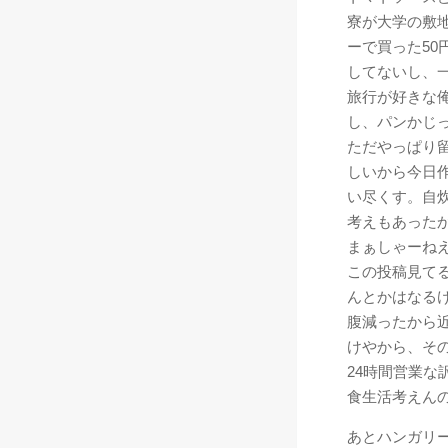
寮が大学の敷
ーで買った50
してないし、
旅行が好きな
し、パンかじ
ただやっぱり
しいから今日
い尽くす。自
考えもあった
まぁしゃーね
この投稿見て
んとかはなる
腹減ったから
けやから、そ
24時間営業な
食生活考えん
あとハンガリ