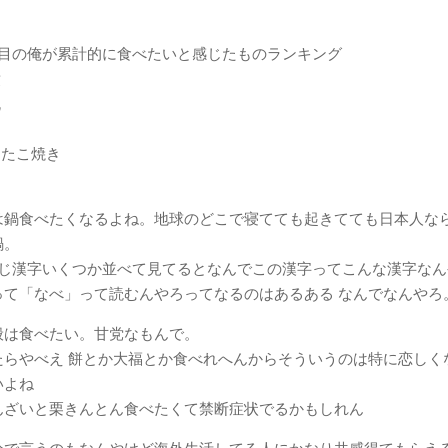
月目の俺が累計的に食べたいと感じたものランキング
煮
丸
、たこ焼き
は鍋食べたくなるよね。地球のどこで寝てても起きてても日本人な
鍋。
同じ漢字いくつか並べて見てるとなんでこの漢字ってこんな漢字なん
って「なべ」って読むんやろってなるのはあるある なんでなんやろ
般は食べたい。甘党なもんで。
たらやべえ 餅とか大福とか食べれへんからそういうのは特に恋しく
いよね
んざいと栗きんとん食べたくて禁断症状でるかもしれん