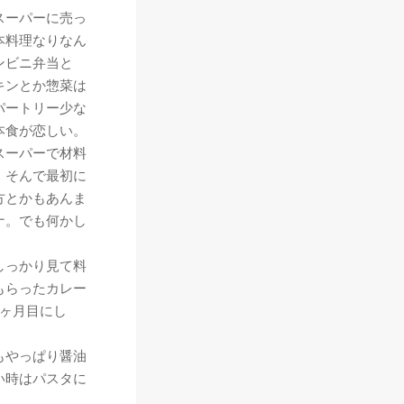
スーパーに売っ
本料理なりなん
ンビニ弁当と
キンとか惣菜は
パートリー少な
本食が恋しい。
スーパーで材料
、そんで最初に
方とかもあんま
ナ。でも何かし
しっかり見て料
もらったカレー
ヶ月目にし
もやっぱり醤油
い時はパスタに