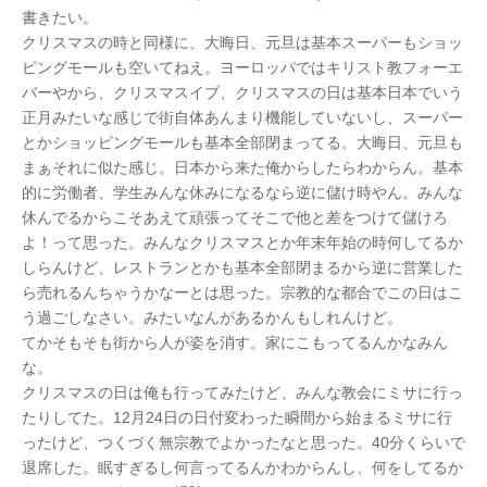
書きたい。
クリスマスの時と同様に、大晦日、元旦は基本スーパーもショッ
ピングモールも空いてねえ。ヨーロッパではキリスト教フォーエ
バーやから、クリスマスイブ、クリスマスの日は基本日本でいう
正月みたいな感じで街自体あんまり機能していないし、スーパー
とかショッピングモールも基本全部閉まってる。大晦日、元旦も
まぁそれに似た感じ。日本から来た俺からしたらわからん。基本
的に労働者、学生みんな休みになるなら逆に儲け時やん。みんな
休んでるからこそあえて頑張ってそこで他と差をつけて儲けろ
よ！って思った。みんなクリスマスとか年末年始の時何してるか
しらんけど、レストランとかも基本全部閉まるから逆に営業した
ら売れるんちゃうかなーとは思った。宗教的な都合でこの日はこ
う過ごしなさい。みたいなんがあるかんもしれんけど。
てかそもそも街から人が姿を消す。家にこもってるんかなみん
な。
クリスマスの日は俺も行ってみたけど、みんな教会にミサに行っ
たりしてた。12月24日の日付変わった瞬間から始まるミサに行
ったけど、つくづく無宗教でよかったなと思った。40分くらいで
退席した。眠すぎるし何言ってるんかわからんし、何をしてるか