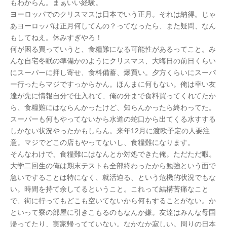
もわからん。まぁいい経験。
ヨーロッパでのクリスマスは日本でいう正月。それは納得。じゃ
あヨーロッパは正月何してんの？ってなったら、また疑問、なん
もしてねえ。休みすぎやろ！
何が困る買っていうと、食糧難になる可能性があるってこと。み
んな自宅冬眠の準備かのようにクリスマス、大晦日の前日くらい
にスーパーに押し寄せ、食料備蓄、爆買い。夕方くらいにスーパ
ー行ったらマジですっからかん。ほんまに何もない。俺は幸い友
達が先に情報自分で仕入れて、俺の分まで食料買ってくれてたか
ら、食糧難にはならんかったけど、知らんかったら終わってた。
スーパーも何もやってないから水道の蛇口から出てくる水すする
しかない状況やったかもしらん。来年12月に渡欧予定の人要注
意。マジでどこの店もやってないし、食糧難になります。
そんなわけで、食糧難にはなんとか対処できた俺。ただただ暇。
大学二回生の俺は期末テストも全部終わったから勉強という面で
急いですることは特になく、就活迫る、という危機的状況でもな
い。時間を持て余してるということ。これって結構苦痛なこと
で、街に行ってもどこも空いてないから何もすることがない。か
といって寮の部屋に引きこもるのもなんか嫌。友達はみんな母国
帰ってたり、実家帰ってていない。なかなか寂しい。周りの日本