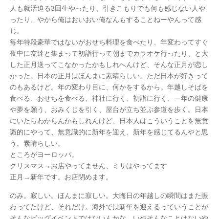
人も就活迫る3回生やったり、引きこもりでも何も感じない人や
ったり、やから俺はおいおい俺なんもすることねーやんって感
じ。
毎年特段豪華ではないがおせち料理を食べたり、年変わってすぐ
夜中に友達と集まって初詣行って朝までカラオケ行ったり、と大
した正月送ってこなかったかもしれへんけど、そんな正月が恋し
かった。日本の正月はほんまに素晴らしい。ただ日本が好きって
のもあるけど。年の変わり目に、何かをするから。年越しそばを
食べる、おせちを食べる、神社に行く、初詣に行く、一年の健康
や夢を願う、おみくじを引く、屋台が立ち並ぶ参道を歩く。日本
にいたらわからんかもしれんけど、日本人はこういうことを無意
識的にやって、無意識的に新年を迎え、新年を感じてるんやと思
う。素晴らしい。
ところがヨーロッパ。
クリスマス→お店やってません、ミサはやってます
正月→新年です。お店閉めます。
のみ。寂しい。ほんまに寂しい。大晦日の年越しの瞬間はまた賑
わってたけど、それだけ。海外では新年を迎えるっていうことが
そんなビッグイベントではないんかな。いやそんなことはないや