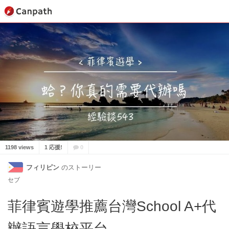
1198 views
1 応援!
0
フィリピン
のストーリー
セブ
菲律賓遊學推薦台灣School A+代
辦語言學校平台