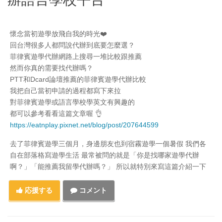
懷念當初遊學放飛自我的時光❤️
回台灣很多人都問說代辦到底要怎麼選？
菲律賓遊學代辦網路上搜尋一堆比較跟推薦
然而你真的需要找代辦嗎？
PTT和Dcard論壇推薦的菲律賓遊學代辦比較
我把自己當初申請的過程都寫下來拉
對菲律賓遊學或語言學校學英文有興趣的
都可以參考看看這篇文章喔 👌
https://eatnplay.pixnet.net/blog/post/207644599
去了菲律賓遊學三個月，身邊朋友也到宿霧遊學一個暑假 我們各
自在部落格寫遊學生活 最常被問的就是「你是找哪家遊學代辦
啊？」「能推薦我留學代辦嗎？」 所以就特別來寫這篇介紹一下
応援する
コメント