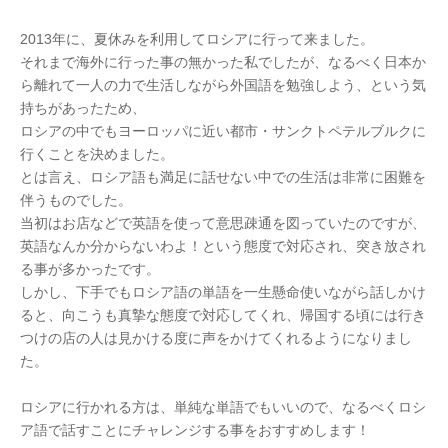
2013年に、夏休みを利用してロシアに行って来ました。
それまで海外に行った事の無かった私でしたが、なるべく日本か
ら離れて一人の力で生活しながら外国語を勉強しよう、という気
持ちがあったため、
ロシアの中でもヨーロッパに近い都市・サンクトペテルブルクに
行くことを決めました。
とは言え、ロシア語も満足に話せない中での生活は非常に困難を
伴うものでした。
当初はお店などで英語を使って意思疎通を図っていたのですが、
英語なんか分からないわよ！という態度で対応され、突き放され
る事が多かったです。
しかし、下手でもロシア語の単語を一生懸命使いながら話しかけ
ると、向こうも真摯な態度で対応してくれ、帰国する頃には行き
つけの店の人は見かける度に声をかけてくれるようになりまし
た。
ロシアに行かれる方は、単純な単語でもいいので、なるべくロシ
ア語で話すことにチャレンジする事をおすすめします！