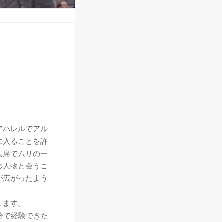
アパレルでアル
に入ることを許
満席でムリの一
の人物と会うこ
が広がったよう
します。
分で経験できた