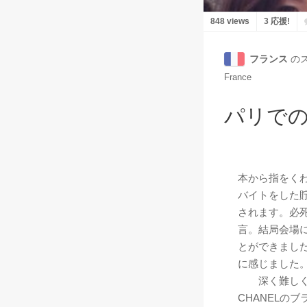
848 views
3 応援!
フランス
の
France
パリで
本から指をく
バイトをした
されます。必
言。結局会場
とができまし
に感じました
深く難しく考
CHANELの