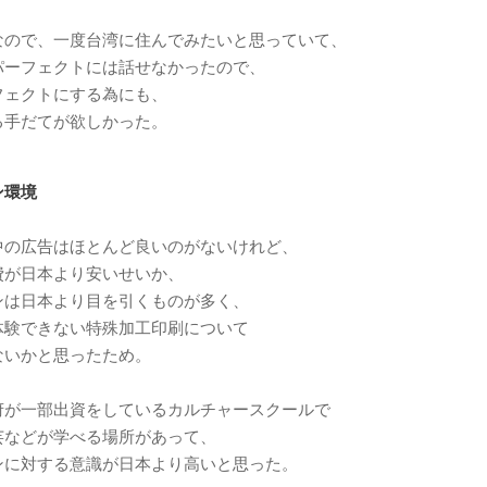
なので、一度台湾に住んでみたいと思っていて、
パーフェクトには話せなかったので、
フェクトにする為にも、
る手だてが欲しかった。
ン環境
中の広告はほとんど良いのがないけれど、
費が日本より安いせいか、
ンは日本より目を引くものが多く、
体験できない特殊加工印刷について
ないかと思ったため。
府が一部出資をしているカルチャースクールで
芸などが学べる場所があって、
ンに対する意識が日本より高いと思った。