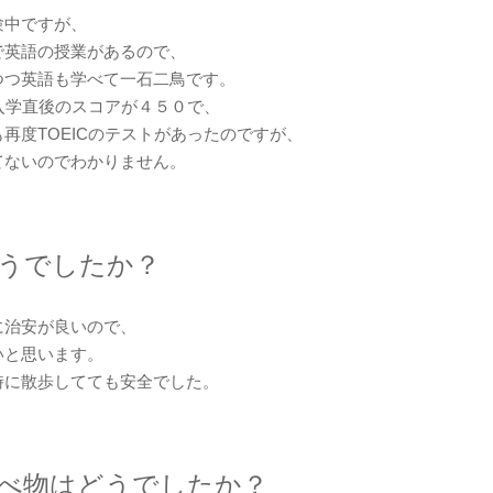
験中ですが、
で英語の授業があるので、
つつ英語も学べて一石二鳥です。
学入学直後のスコアが４５０で、
再度TOEICのテストがあったのですが、
てないのでわかりません。
うでしたか？
に治安が良いので、
いと思います。
時に散歩してても安全でした。
べ物はどうでしたか？