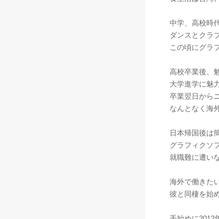
中学、高校時
ダンスとクラ
この頃にグラ
高校卒業後、
大学進学に魅
卒業翌日から
なんとなく海
日本帰国後は
グラフィクソ
就職難に遭い
海外で働きた
彼と同棲を始
手始めに201