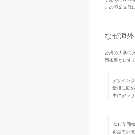
この頃２８歳
なぜ海
台湾の大学に
箇条書きにす
デザイン会
最後に勤め
主にデッサ
2011年
再度海外就