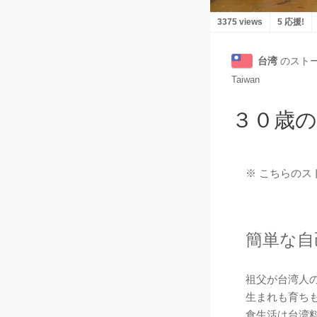
3375 views
5 応援!
台湾
のスト
Taiwan
３０歳の
※ こちらのス
簡単な自
祖父が台湾人
生まれも育ち
食生活は台湾料