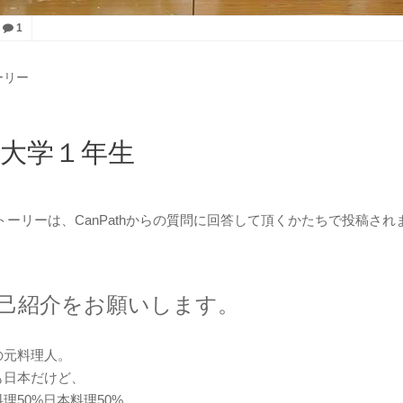
1
ーリー
大学１年生
トーリーは、CanPathからの質問に回答して頂くかたちで投稿され
己紹介をお願いします。
の元料理人。
も日本だけど、
理50%日本料理50%。