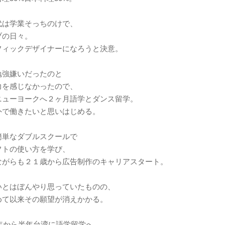
代は学業そっちのけで、
ブの日々。
フィックデザイナーになろうと決意。
勉強嫌いだったのと
力を感じなかったので、
ニューヨークへ２ヶ月語学とダンス留学。
外で働きたいと思いはじめる。
簡単なダブルスクールで
フトの使い方を学び、
ながらも２１歳から広告制作のキャリアスタート。
いとはぼんやり思っていたものの、
めて以来その願望が消えかかる。
2年から半年台湾に語学留学へ。