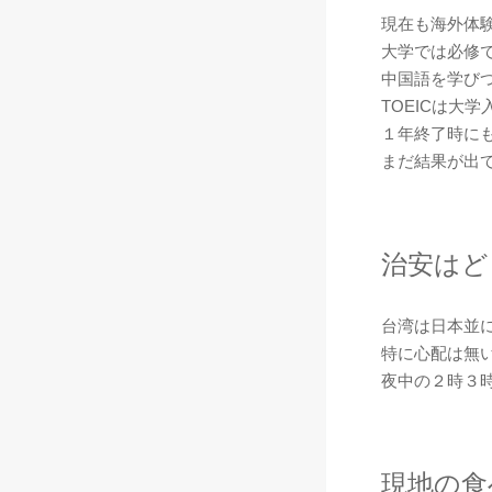
現在も海外体
大学では必修
中国語を学び
TOEICは大
１年終了時にも
まだ結果が出
治安はど
台湾は日本並
特に心配は無
夜中の２時３
現地の食