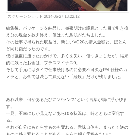
スクリーンショット 2014-06-27 13.22.12
編集後、パッケージを納品し、徹夜明けの朦朧とした目で引き換
え分の現金を数え終え、僕はまた鳥肌がたちました。
その仕事で得られた収益は、新しいVG20の購入金額と、ほとん
ど同じ額だったのです。
僕は強盗に遭ったおかげで、多くを失い、傷つきましたが、結果
的に残ったお金は、プラスマイナス0。
そして手元にはタイで仕事続けるのに必要不可欠なPAL仕様のカ
メラと、お金では決して買えない「経験」だけが残りました。
あれ以来、何かあるたびに“バランス”という言葉が頭に浮かびま
す。
一見、不幸にしか見えないあらゆる状況は、時とともに変化す
る。
それが自分にもたらすものも変わる。意味自体も、まったく逆の
ものに移り変わることがある。左右に傾く天秤みたいに。