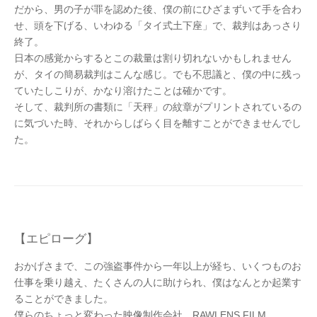
だから、男の子が罪を認めた後、僕の前にひざまずいて手を合わ
せ、頭を下げる、いわゆる「タイ式土下座」で、裁判はあっさり
終了。
日本の感覚からするとこの裁量は割り切れないかもしれません
が、タイの簡易裁判はこんな感じ。でも不思議と、僕の中に残っ
ていたしこりが、かなり溶けたことは確かです。
そして、裁判所の書類に「天秤」の紋章がプリントされているの
に気づいた時、それからしばらく目を離すことができませんでし
た。
【エピローグ】
おかげさまで、この強盗事件から一年以上が経ち、いくつものお
仕事を乗り越え、たくさんの人に助けられ、僕はなんとか起業す
ることができました。
僕らのちょっと変わった映像制作会社、RAWLENS FILM