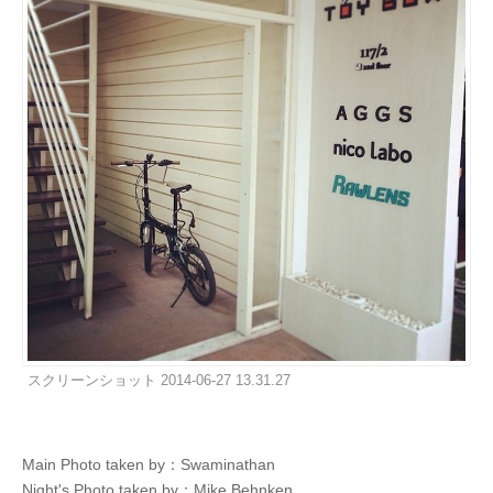
スクリーンショット 2014-06-27 13.31.27
Main Photo taken by：Swaminathan
Night's Photo taken by：Mike Behnken