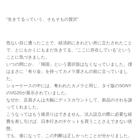
”生きてるっていう、そもそもの贅沢”
危ない目に遭ったことで、経済的にきわどい所に立たされたこと
で、とにもかくにもまだ生きてる、”ここに存在している”という
ことに気づきました。
いつの間にか、「帰国」という選択肢はなくなっていました。僕
はまさに「有り金」を持ってカメラ屋さんの前に立っていまし
た。
ショーケースの中には、奪われたカメラと同じ、タイ版のSONY
のVG20が展示されていました。
なぜか、店員さんは大幅にディスカウントして、新品のそれを譲
ってくれました。
こうなってはもう後戻りはできません。法人設立の際に必要な経
費を差し引けば、日本行きのチケットを買うことさえできない状
態。
でも、後になって、この判断は正しかったことが分かりました。