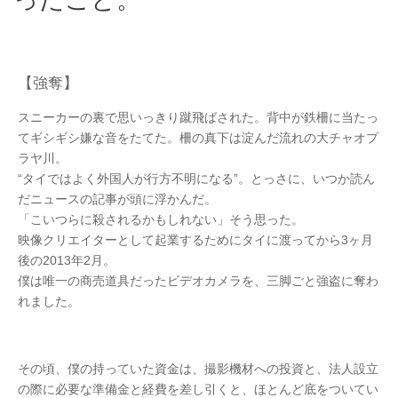
【強奪】
スニーカーの裏で思いっきり蹴飛ばされた。背中が鉄柵に当たっ
てギシギシ嫌な音をたてた。柵の真下は淀んだ流れの大チャオプ
ラヤ川。
“タイではよく外国人が行方不明になる”。とっさに、いつか読ん
だニュースの記事が頭に浮かんだ。
「こいつらに殺されるかもしれない」そう思った。
映像クリエイターとして起業するためにタイに渡ってから3ヶ月
後の2013年2月。
僕は唯一の商売道具だったビデオカメラを、三脚ごと強盗に奪わ
れました。
その頃、僕の持っていた資金は、撮影機材への投資と、法人設立
の際に必要な準備金と経費を差し引くと、ほとんど底をついてい