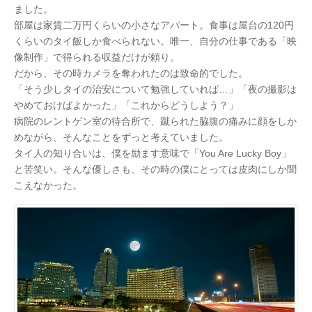
ました。
部屋は家賃二万円くらいの小さなアパート。食事は屋台の120円
くらいのタイ飯しか食べられない。唯一、自分の仕事である「映
像制作」で得られる収益だけが頼り。
だから、その時カメラを奪われたのは致命的でした。
「そう少しタイの治安について勉強していれば…」「夜の撮影は
やめておけばよかった」「これからどうしよう？」
病院のレントゲン室の待合所で、蹴られた脇腹の痛みに顔をしか
めながら、そんなことをずっと考えていました。
タイ人の知り合いは、僕を励ます意味で「You Are Lucky Boy」
と苦笑い。そんな優しさも、その時の僕にとっては皮肉にしか聞
こえなかった。