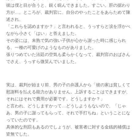
彼は僕と目が合うと、鋭く睨んできました。すごい。肝の据わり
方が…。ところが、裁判官に、自分のやったことをあらためて陳
述され、
「これらを認めますか？」と言われると、うっすらと涙を浮かべ
ながら小さく「はい」と答えました。
その姿には、未熟で気の強い子供が心から謝った時に感じられ
る、一種の可愛げのようなものがありました。
張りつめていた法廷の空気も柔らかくなって、裁判官のおばさん
でさえ、うっすら微笑んでいました。
実は、裁判が始まり前、男の子の弁護人から「彼の家は貧しくて
慰謝料を払える能力がありません。上訴することはできますが、
それにはそれで費用が必要です。どうしますか？」
と言われ、どうしますかって…どうしようもないので、「じゃ
あ、男の子に謝ってもらって、それで手打ちね」ということにな
っていたのです。
具体的な刑罰もあるのでしょうが、被害者に対する金銭的補償は
皆無でした。