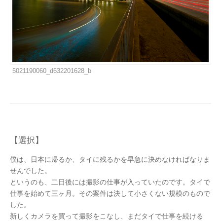
5021190060_d632201628_b
【選択】
僕は、日本に帰るか、タイに残るかを早急に決めなければなりま
せんでした。
というのも、二日後には撮影の仕事が入っていたのです。タイで
仕事を始めて三ヶ月。その案件は決して小さくない規模のもので
した。
新しくカメラを買って撮影をこなし、まだタイで仕事を続ける