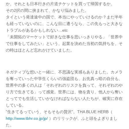
か、それとも日本行きの片道チケットを買って帰国するか。
その2択の間に挟まれて、かなり悩みました。
タイという発達途中の国で、本当にやっていけるのか？まだ半年
も経っていないのに、こんな目に遭うなら、この先もっと大きな
トラブルがあるかもしれない…etc
「未開拓のマーケットで好きな仕事を思いっきりやる」「世界中
で仕事をしてみたい」という、起業を決めた当初の気持ちを、そ
の時はほとんど忘れかけていました。
ネガティブな想いと一緒に、不思議な実感もありました。カメラ
を奪っていった中学生くらいの強盗団も、お先真っ暗の自分も、
世界中の多くの人は「それぞれのリスクを負って、それぞれのや
り方で生きてる」って感覚。世界には、物を貪り、他人から奪い
とってでも生活していかなければならない人たちが、確実に存在
している。
”生きてるっていう、そもそもの贅沢”。THA BLUE HERB（
http://www.tbhr.co.jp/jp/
）のリリックが、ふと頭をよぎりまし
た。