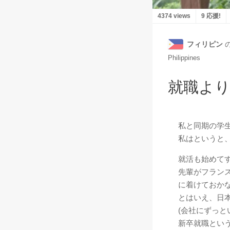
4374 views
9 応援!
フィリピン
Philippines
就職よ
私と同期の学
私はというと
就活も始めて
先輩がフラン
に着けておか
とはいえ、日
(会社にずっ
新卒就職とい