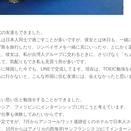
代の友達もできました。
人は日本人同士で過ごすことが多いですが、彼女とは休日も、一緒
ブ島を旅行したり、ジンベイザメを一緒に見にいったり、とにかく
た。彼女は、私が台湾人グループに交わるときに、さりげなく「ち
して、気配りもでき私も見習う所が多いです。
に帰国した今でも、LINEで交流してます。現在は、TOEIC勉強
島に行かないと、こんな外国に住む友達には、会えなかったと思い
良い思い出と勉強をすることができました。
ーシア、フィリピンにインターンシップに行こうと考えています。
で仕事も体験してみたいからです。
予定ですが、7月からアンコールワット遺跡近くのホテルで日本人ス
、10月からはアメリカの西海岸(サンフランシスコ)にてインター