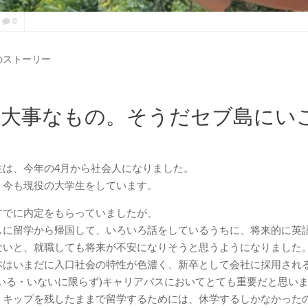
0
のストーリー
り大事なもの。そうだセブ島にい
生は、今年の4月から社会人になりました。
、今も現役の大学生をしています。
すでに内定をもらっていましたが、
スに留学から帰国して、いろいろ話をしているうちに、将来的に英
ないと、就職しても将来が不安になりそうと思うようになりました
本はいまだに入口社会の特性が色濃く、新卒として会社に採用され
といる・いないに限らず)キャリアパスにおいてとても重要だと思い
うキップを残したままで留学するためには、休学するしかなかった