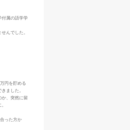
学付属の語学学
ませんでした。
0万円を貯める
できました。
のか、突然に留
に。
り合った方か