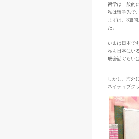
留学は一般的
私は留学先で
まずは、3週
た。
いまは日本で
私も日本にい
般会話ぐらい
しかし、海外
ネイティブク