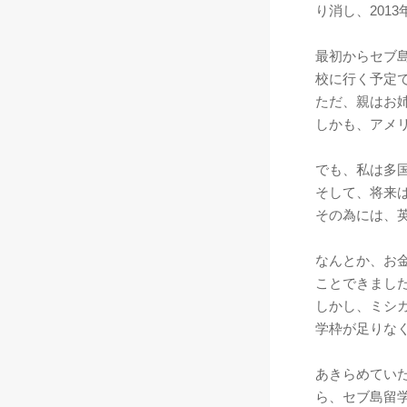
り消し、201
最初からセブ
校に行く予定
ただ、親はお
しかも、アメリ
でも、私は多
そして、将来
その為には、
なんとか、お
ことできまし
しかし、ミシ
学枠が足りな
あきらめてい
ら、セブ島留