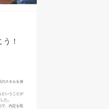
こう！
語のスキルを身
。
るということが
ました。
ので、内定を取