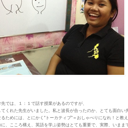
学先では、１：１で話す授業があるのですが、
してくれた先生がいました。私と波長が合ったのか、とても面白い
るためには、とにかく”トーカティブ”＝おしゃべりになれ！と教
に、こころ構え、英語を学ぶ姿勢はとても重要で、実際、いまま