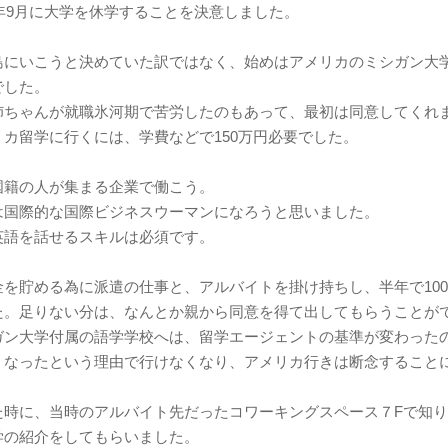
3年9月に大学を休学することを決意しました。
島にいこうと決めていた訳ではなく、始めはアメリカのミシガン大
でした。
姉ちゃんが就職氷河期で苦労したのもあって、最初は同意してくれ
カ留学に行くには、学費などで150万円必要でした。
国籍の人が集まる企業で働こう。
は国際的な国際ビジネスウーマンになろうと思いました。
英語を話せるスキルは必須です。
金を貯める為に派遣の仕事と、アルバイトを掛け持ちし、半年で10
た。足りない分は、なんとか親から同意を得て出してもらうことが
ガン大学付属の語学学校へは、留学エージェントの基準が変わった
くなったという理由で行けなくなり、アメリカ行きは断念すること
た時に、当時のアルバイト先だったコワーキングスペース７Fで知
学の紹介をしてもらいました。