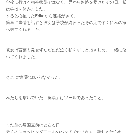
学校に行ける精神状態ではなく、兄から連絡を受けたその日、私
は学校を休みました。
すると心配したErikaから連絡がきて、
簡単に事情を話すと彼女は学校が終わったその足ですぐに私の家
へ来てくれました。
彼女は言葉も発せずただただ泣く私をずっと抱きしめ、一緒に泣
いてくれました。
そこに“言葉”はいらなかった。
私たちを繋いでいた「英語」はツールであったこと。
また別の帰国直前のとある日、
近くのショッピングモールのベンチでおじさんに話しかけられ、