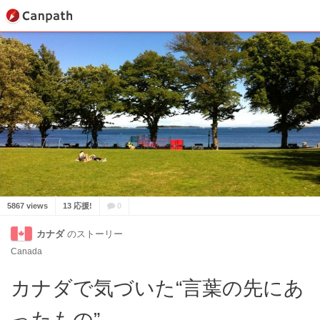
5867 views
13 応援!
0
カナダ
のストーリー
Canada
カナダで気づいた“言葉の先にあ
ったもの”