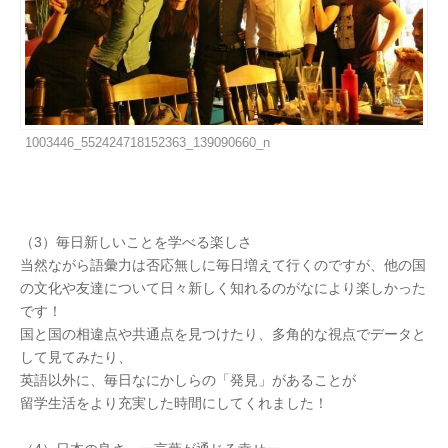
1003446_552424718152363_139090660_n
（3）毎日新しいことを学べる楽しさ
当然ながら語彙力は否応無しに毎日増えて行くのですが、他の国
の文化や友達について日々新しく知れるのがなにより楽しかった
です！
国と国の相違点や共通点を見つけたり、多角的な視点でデータと
して見てみたり、
英語以外に、毎日なにかしらの「発見」があることが
留学生活をより充実した時間にしてくれました！