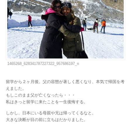
1465268_628341787227322_957686197_n
留学から２ヶ月後。父の容態が著しく悪くなり、本気で帰国を考
えました。
もしこのまま父が亡くなったら・・・
私はきっと留学に来たことを一生後悔する。
しかし、日本にいる母親や兄は帰ってくるなと。
大きな決断が目の前に立ちはだかりました。