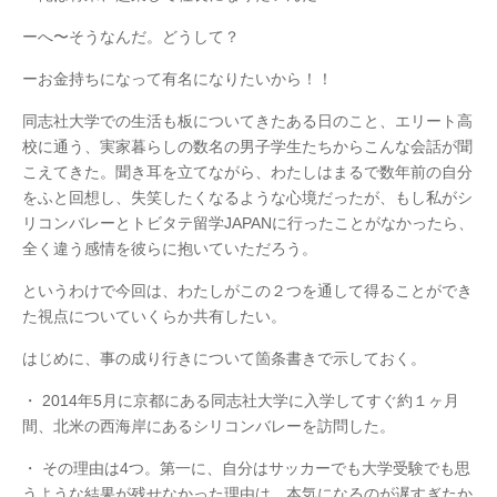
ーへ〜そうなんだ。どうして？
ーお金持ちになって有名になりたいから！！
同志社大学での生活も板についてきたある日のこと、エリート高
校に通う、実家暮らしの数名の男子学生たちからこんな会話が聞
こえてきた。聞き耳を立てながら、わたしはまるで数年前の自分
をふと回想し、失笑したくなるような心境だったが、もし私がシ
リコンバレーとトビタテ留学JAPANに行ったことがなかったら、
全く違う感情を彼らに抱いていただろう。
というわけで今回は、わたしがこの２つを通して得ることができ
た視点についていくらか共有したい。
はじめに、事の成り行きについて箇条書きで示しておく。
・ 2014年5月に京都にある同志社大学に入学してすぐ約１ヶ月
間、北米の西海岸にあるシリコンバレーを訪問した。
・ その理由は4つ。第一に、自分はサッカーでも大学受験でも思
うような結果が残せなかった理由は、本気になるのが遅すぎたか