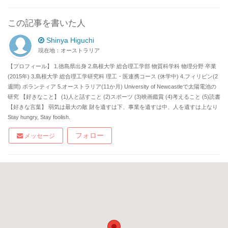
この記事を書いた人
Shinya Higuchi
現在地：オーストラリア
【プロフィール】 1.徳島県出身 2.島根大学 総合理工学部 物質科学科 物理分野 卒業
(2015年) 3.島根大学 総合理工学研究科 理工・医連携コース (休学中) 4.フィリピン(2
週間) ボランティア 5.オーストラリア(11か月) University of Newcastleで太陽電池の
研究 【好きなこと】 (1)人と話すこと (2)スポーツ (3)映画鑑賞 (4)考えること (5)読書
【好きな言葉】 弱気は最大の敵 財を遺すは下、事業を遺すは中、人を遺すは上なり
Stay hungry, Stay foolish.
フォロー
メッセージ