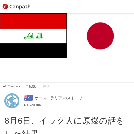
4153 views
3 応援!
0
オーストラリア
のストーリー
Newcastle
8月6日、イラク人に原爆の話を
した結果…