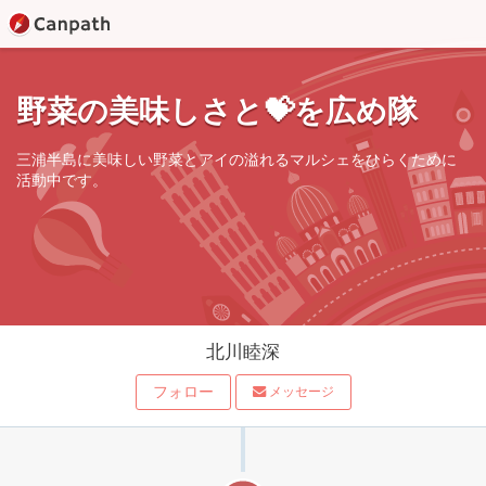
野菜の美味しさと💝を広め隊
三浦半島に美味しい野菜とアイの溢れるマルシェをひらくために
活動中です。
北川睦深
フォロー
メッセージ