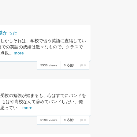
酷かった。
。しかしそれは、学校で習う英語に直結してい
校での英語の成績は散々なもので、クラスで
数...
more
5539 views
9 応援!
0
学受験の勉強が始まるも、心はすでにバンドを
 もはや高校なんて辞めてバンドしたい、俺
ってい...
more
5198 views
9 応援!
0