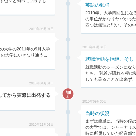
ず色々と調べて回りまし
英語の勉強
2010年、大学四回生に
の単位がかなりヤバかっ
四つは無理と思い、その中で
2010年03月01日
2010年03月31日
大学の2011年の9月入学
カの大学にいきなり通うこ
就職活動を拒絶。そし
就職活動のシーズンにな
たち。 乳首が隠れる程に
しても乗ることが出来ず、就
2010年04月01日
してから実際に出発する
2010年09月30日
当時の状況
まずは簡単に、当時の僕の
2010年11月01日
の大学では、ジャーナリ
時に所属していた軽音部での