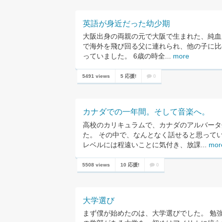
英語が身近だった幼少期
大阪出身の両親の元で大阪で生まれた、純血
で海外を飛び回る父に連れられ、他の子に比
っていました。 6歳の時全...
more
5491 views
5 応援!
0
カナダでの一年間。そして音楽へ。
高校のカリキュラムで、カナダのアルバータ
た。 その中で、なんとなく話せると思って
レベルには程遠いことに気付き、放課...
mor
5508 views
10 応援!
0
大学選び
まず僕が始めたのは、大学選びでした。 勉