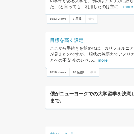
の学部がある大学を、初めはアメリカに絞ら
た。(と言っても、利用したのは主に...
more
1943 views
6 応援!
0
目標を高く設定
ここから手続きを始めれば、カリフォルニアの
が見えたのですが、 現状の英語力でアメリ
とへの不安 今のレベル...
more
1810 views
10 応援!
0
僕がニューヨークでの大学留学を決意
まで。