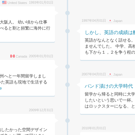
1993年01月01日
United States
1997年04月01日
Japan
大阪人。 幼い頃から仕事
べると割と頻繁に海外に行
しかし、英語の成績は
英語がなんとなく話せる
ませんでした。 中学、高
も下から１，２を争う程の点
2005年01月01日
Canada
2007年04月01日
Japan
州へと一年間留学しまし
いた英語も現地で生活する
バンド漬けの大学時代
e
留学から帰ると同時に大
したいという思いで一杯。
はロックスターになる、と思
2009年12月31日
2010年01月01日
強したかった空間デザイン