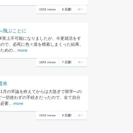
1932 views
8 応援!
0
へ飛ぶことに
学は事実上不可能になりましたが、今更就活をす
たので、必死に色々道を模索しまくった結果、
めの...
more
1853 views
7 応援!
0
渡米
1月の卒論を終えてからは大急ぎで留学への
ど一切使わずの手続きだったので、全て自分
要...
more
1910 views
9 応援!
0