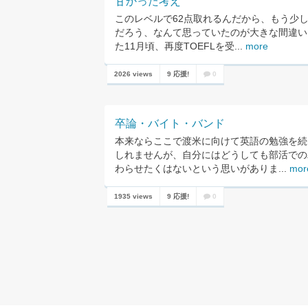
甘かった考え
このレベルで62点取れるんだから、もう少し
だろう、なんて思っていたのが大きな間違い
た11月頃、再度TOEFLを受...
more
2026 views
9 応援!
0
卒論・バイト・バンド
本来ならここで渡米に向けて英語の勉強を続
しれませんが、自分にはどうしても部活での
わらせたくはないという思いがありま...
mor
1935 views
9 応援!
0