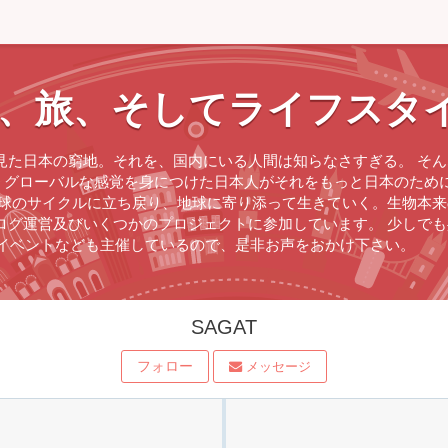
、旅、そしてライフスタ
見た日本の窮地。それを、国内にいる人間は知らなさすぎる。 そ
、グローバルな感覚を身につけた日本人がそれをもっと日本のため
地球のサイクルに立ち戻り、地球に寄り添って生きていく。生物本
ログ運営及びいくつかのプロジェクトに参加しています。 少しで
ンイベントなども主催しているので、是非お声をおかけ下さい。
SAGAT
フォロー
メッセージ