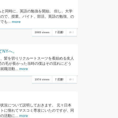
なると同時に、英語の勉強を開始。 但し、大学
たので、授業、バイト、部活、英語の勉強、の
も...
more
2065 views
7 応援!
0
てNYへ。
り、髪を切りリクルートスーツを着始める友人
髪の毛が長かった当時の僕はその流れにどう
職活動...
more
1974 views
7 応援!
0
状況について説明しておきます。 元々日本
ストに憧れてマスコミ専攻にいたのですが、同
活動に...
more