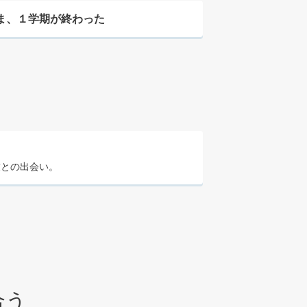
ま、１学期が終わった
友との出会い。
合う