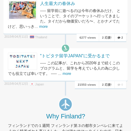
人生最大の春休み
----- 留学前に遊べるのは今年の春休みだけ、 と
いうことで、タイのプーケットへ行ってきまし
た。タイだから物価安いだろ〜、とかナメてた
けど、思いっき...
more
2015年04月11日
Thailand
6277 views
2 応援!
2
”トビタテ留学JAPAN”に受かるまで
----- この記事が、これから2020年まで続くこの
プログラムと、留学を考えている人の為に少し
でも役立てば幸いです。 ----- ...
more
2015年04月12日
Japan
21553 views
2 応援!
0
Why Finland?
フィンランドでの１週間 フィンランド第３の都市タンペレに来てよ