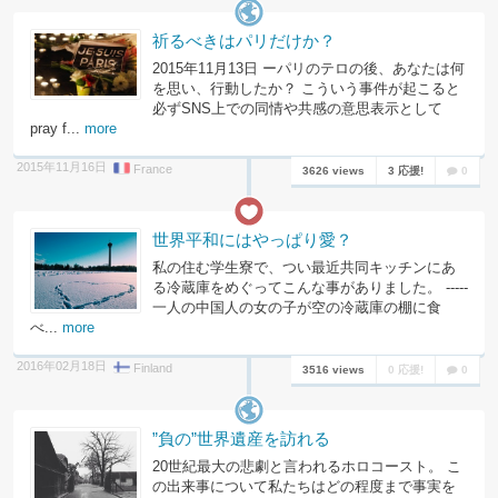
祈るべきはパリだけか？
2015年11月13日 ーパリのテロの後、あなたは何
を思い、行動したか？ こういう事件が起こると
必ずSNS上での同情や共感の意思表示として
pray f...
more
2015年11月16日
France
3626 views
3 応援!
0
世界平和にはやっぱり愛？
私の住む学生寮で、つい最近共同キッチンにあ
る冷蔵庫をめぐってこんな事がありました。 -----
一人の中国人の女の子が空の冷蔵庫の棚に食
べ...
more
2016年02月18日
Finland
3516 views
0 応援!
0
”負の”世界遺産を訪れる
20世紀最大の悲劇と言われるホロコースト。 こ
の出来事について私たちはどの程度まで事実を