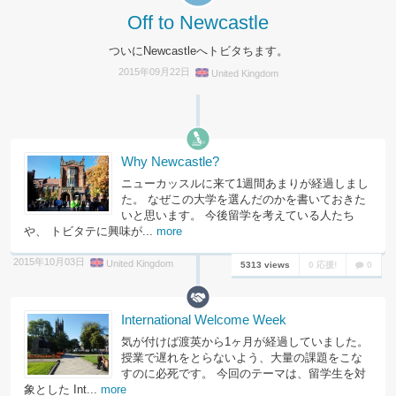
Off to Newcastle
ついにNewcastleへトビタちます。
2015年09月22日
United Kingdom
Why Newcastle?
ニューカッスルに来て1週間あまりが経過しまし
た。 なぜこの大学を選んだのかを書いておきた
いと思います。 今後留学を考えている人たち
や、 トビタテに興味が...
more
2015年10月03日
United Kingdom
5313 views
0 応援!
0
International Welcome Week
気が付けば渡英から1ヶ月が経過していました。
授業で遅れをとらないよう、大量の課題をこな
すのに必死です。 今回のテーマは、留学生を対
象とした Int...
more