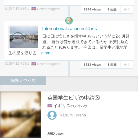
2015年10月24日
United Kingdom
3244 views
3 応援!
0
Internationalization in Class
日に日に忙しさを増す中 あっという間に2ヶ月経
過。 自分は何か達成できているのか 不安に駆ら
れることもあります。 今回は、留学生と現地学
生の壁を取り去...
more
2015年12月09日
United Kingdom
3723 views
3 応援!
0
海外ノウハウ
英国学生ビザの申請③
イギリス
のノウハウ
Natsumi Hirano
3552 views