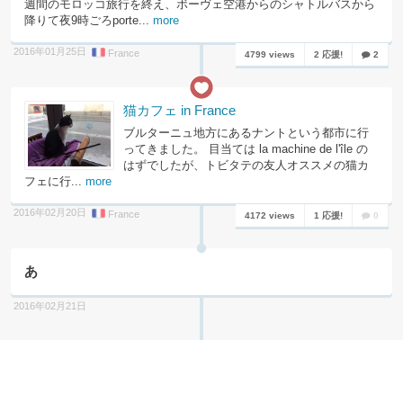
週間のモロッコ旅行を終え、ボーヴェ空港からのシャトルバスから
降りて夜9時ごろporte...
more
2016年01月25日
France
4799 views
2 応援!
2
猫カフェ in France
ブルターニュ地方にあるナントという都市に行
ってきました。 目当ては la machine de l'île の
はずでしたが、トビタテの友人オススメの猫カ
フェに行...
more
2016年02月20日
France
4172 views
1 応援!
0
あ
2016年02月21日