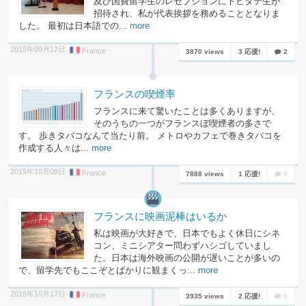
及び国費留学生のレセプションにトビタテ生が
招待され、私が代表挨拶を務めることとなりま
した。 最初は日本語での...
more
2015年09月17日
France
3870 views
3 応援!
2
フランスの喫煙率
フランスに来て驚いたことは多くありますが、
そのうちの一つがフランスぼ喫煙者の多さで
す。 歩きタバコなんて当たり前。 メトロやカフェで巻きタバコを
作成する人々は...
more
2015年10月08日
France
7888 views
1 応援!
0
フランスに映画泥棒はいるか
私は映画が大好きで、日本でもよく休日にシネ
コン、ミニシアター問わずハシゴしていまし
た。日本は海外映画の公開が遅いことが多いの
で、留学先でもここぞとばかりに観まくっ...
more
2015年10月17日
France
3935 views
2 応援!
0