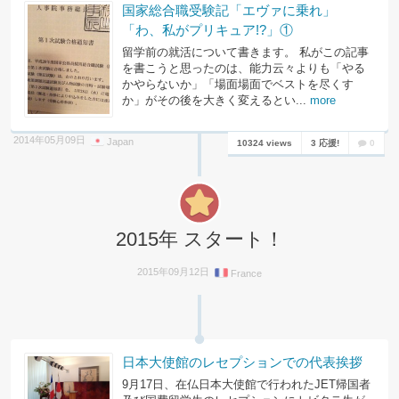
国家総合職受験記「エヴァに乗れ」
「わ、私がプリキュア!?」①
留学前の就活について書きます。 私がこの記事
を書こうと思ったのは、能力云々よりも「やる
かやらないか」「場面場面でベストを尽くす
か」がその後を大きく変えるとい...
more
2014年05月09日
Japan
10324 views
3 応援!
0
2015年 スタート！
2015年09月12日
France
日本大使館のレセプションでの代表挨拶
9月17日、在仏日本大使館で行われたJET帰国者