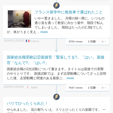
フランス留学中に救急車で運ばれたこと
いやー驚きました。 月曜の朝一限に、いつもの
通り道を通って教室に向かう最中、階段で転ん
でしまいました。 階段はたったの2,3段でした
が、体がうまく支え...
more
2015年11月15日
France
3703 views
3 応援!
0
国家総合職受験記②面接官「緊張してる?」「はい」 面接
官「なんで?」「はい?」
国家総合職の2次試験について書きます。タイトルは面接での実際
のやりとりです。 面接試験では、まず志望動機についてざっと説明
した後、志望動機と関連のある最新ニ...
more
2015年12月28日
Japan
7647 views
2 応援!
0
パリでひったくられた！
やられました。 花の都?いいえ、スリとひったくりの楽園です。 一