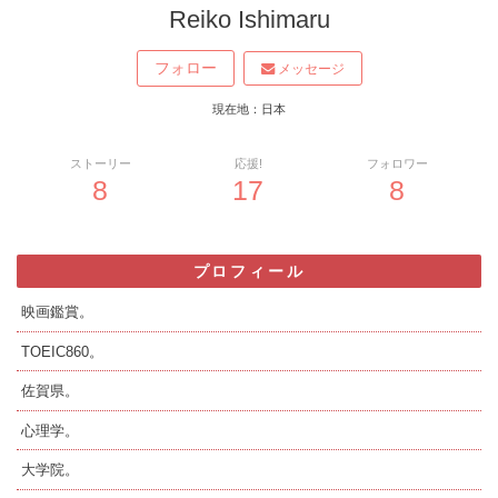
Reiko Ishimaru
フォロー
メッセージ
現在地：日本
ストーリー
応援!
フォロワー
8
17
8
プロフィール
映画鑑賞。
TOEIC860。
佐賀県。
心理学。
大学院。