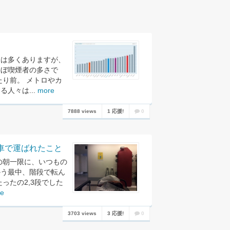
とは多くありますが、
スぼ喫煙者の多さで
たり前。 メトロやカ
人々は...
more
7888 views
1 応援!
0
車で運ばれたこと
の朝一限に、いつもの
かう最中、階段で転ん
ったの2,3段でした
e
3703 views
3 応援!
0