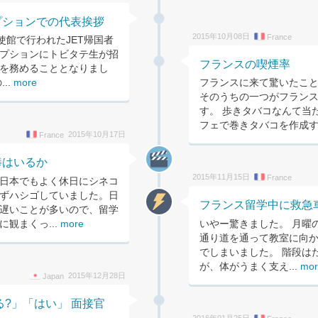
プションでの代表挨拶
2015年10月08日
France
使館で行われたJET帰国者
プションにトビタテ生が招
フランスの喫煙率
を務めることとなりまし
..
more
フランスに来て驚いたこ
そのうちの一つがフラン
す。 歩きタバコなんて当
フェで巻きタバコを作成する
2015年10月17日
France
棒はいるか
2015年11月15日
France
日本でもよく休日にシネコ
ずハシゴしていました。日
フランス留学中に救急
遅いことが多いので、留学
観まくっ...
more
いやー驚きました。 月曜
通り道を通って教室に向
でしまいました。 階段はた
が、体がうまく支え...
mor
2015年12月28日
Japan
?」「はい」 面接官
2016年01月25日