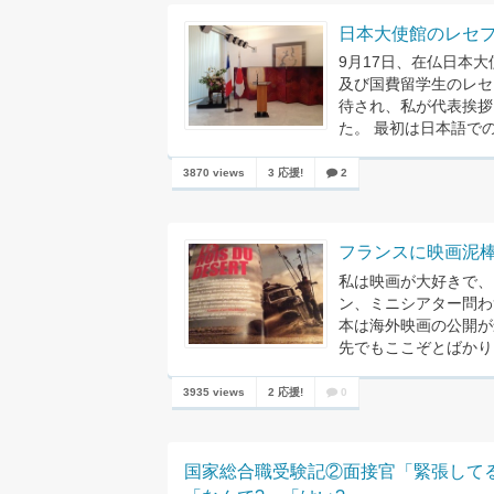
日本大使館のレセ
9月17日、在仏日本大
及び国費留学生のレセ
待され、私が代表挨拶
た。 最初は日本語での.
3870 views
3 応援!
2
フランスに映画泥
私は映画が大好きで、
ン、ミニシアター問わ
本は海外映画の公開が
先でもここぞとばかりに
3935 views
2 応援!
0
国家総合職受験記②面接官「緊張してる