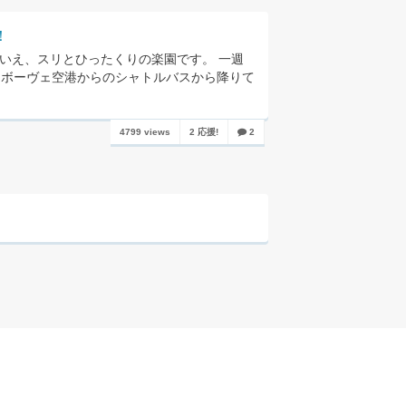
！
いいえ、スリとひったくりの楽園です。 一週
、ボーヴェ空港からのシャトルバスから降りて
4799 views
2 応援!
2