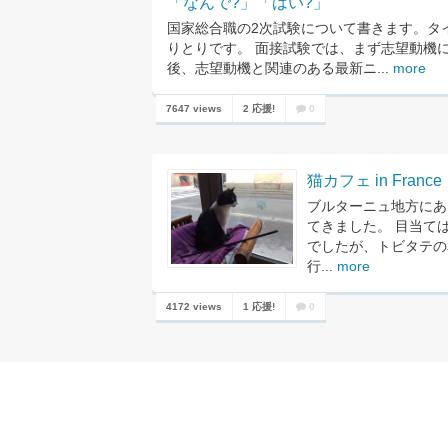
「なんで?」「はい?」
国家総合職の2次試験について書きます。タ
りとりです。 面接試験では、まず志望動機
後、志望動機と関連のある最新ニ...
more
7647 views
2 応援!
0
猫カフェ in France
ブルターニュ地方にあ
てきました。 目当ては la m
でしたが、トビタテの
行...
more
4172 views
1 応援!
0