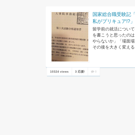
国家総合職受験記
私がプリキュア!?
留学前の就活について
を書こうと思ったのは
やらないか」「場面場
その後を大きく変えると
10324 views
3 応援!
0