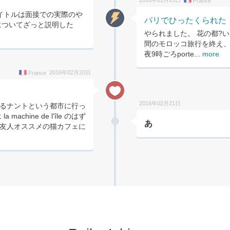
France
イトルは面接での実際のや
パリでひったくられた
についてざっと説明した
やられました。 花の都?
間のモロッコ旅行を終え
夜9時ごろporte...
more
2016年02月20日
France
2016年02月21日
るナントという都市に行っ
achine de l'île のはず
あ
友人オススメの猫カフェに