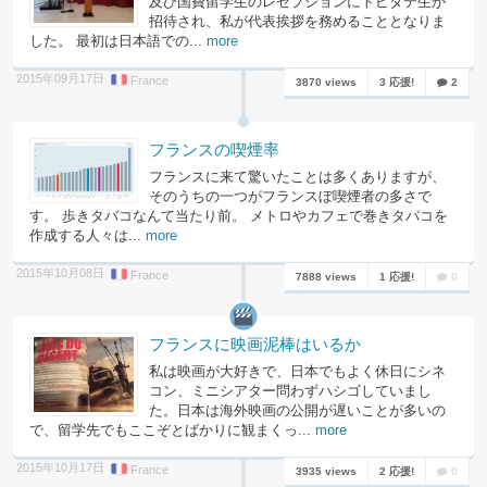
及び国費留学生のレセプションにトビタテ生が
招待され、私が代表挨拶を務めることとなりま
した。 最初は日本語での...
more
2015年09月17日
France
3870 views
3 応援!
2
フランスの喫煙率
フランスに来て驚いたことは多くありますが、
そのうちの一つがフランスぼ喫煙者の多さで
す。 歩きタバコなんて当たり前。 メトロやカフェで巻きタバコを
作成する人々は...
more
2015年10月08日
France
7888 views
1 応援!
0
フランスに映画泥棒はいるか
私は映画が大好きで、日本でもよく休日にシネ
コン、ミニシアター問わずハシゴしていまし
た。日本は海外映画の公開が遅いことが多いの
で、留学先でもここぞとばかりに観まくっ...
more
2015年10月17日
France
3935 views
2 応援!
0