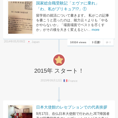
国家総合職受験記「エヴァに乗れ」
「わ、私がプリキュア!?」①
留学前の就活について書きます。 私がこの記事
を書こうと思ったのは、能力云々よりも「やる
かやらないか」「場面場面でベストを尽くす
か」がその後を大きく変えるとい...
more
2014年05月09日
Japan
10324 views
3 応援!
0
2015年 スタート！
2015年09月12日
France
日本大使館のレセプションでの代表挨拶
9月17日、在仏日本大使館で行われたJET帰国者