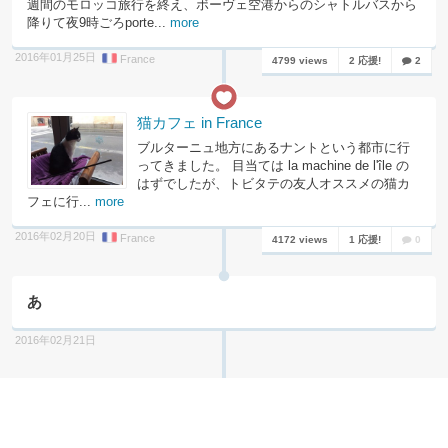
週間のモロッコ旅行を終え、ボーヴェ空港からのシャトルバスから
降りて夜9時ごろporte...
more
2016年01月25日
France
4799 views
2 応援!
2
猫カフェ in France
ブルターニュ地方にあるナントという都市に行
ってきました。 目当ては la machine de l'île の
はずでしたが、トビタテの友人オススメの猫カ
フェに行...
more
2016年02月20日
France
4172 views
1 応援!
0
あ
2016年02月21日