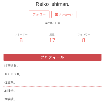
Reiko Ishimaru
フォロー
メッセージ
現在地：日本
ストーリー
応援!
フォロワー
8
17
8
プロフィール
映画鑑賞。
TOEIC860。
佐賀県。
心理学。
大学院。