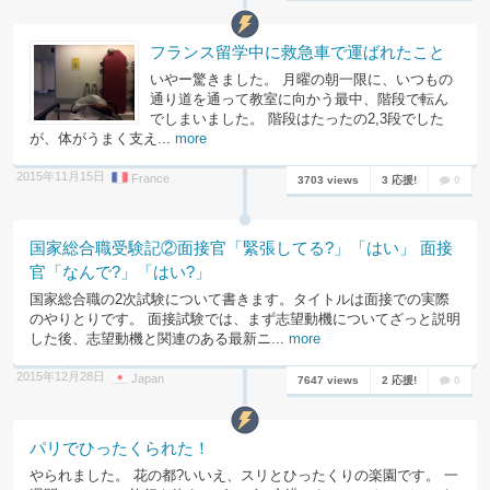
フランス留学中に救急車で運ばれたこと
いやー驚きました。 月曜の朝一限に、いつもの
通り道を通って教室に向かう最中、階段で転ん
でしまいました。 階段はたったの2,3段でした
が、体がうまく支え...
more
2015年11月15日
France
3703 views
3 応援!
0
国家総合職受験記②面接官「緊張してる?」「はい」 面接
官「なんで?」「はい?」
国家総合職の2次試験について書きます。タイトルは面接での実際
のやりとりです。 面接試験では、まず志望動機についてざっと説明
した後、志望動機と関連のある最新ニ...
more
2015年12月28日
Japan
7647 views
2 応援!
0
パリでひったくられた！
やられました。 花の都?いいえ、スリとひったくりの楽園です。 一