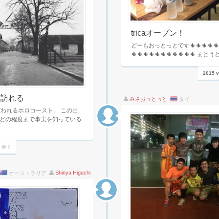
tricaオープン！
どーもおっとっとです🌵🌵🌵🌵🌵🌵
🌵🌵🌵🌵🌵🌵🌵🌵🌵🌵🌵 
2015 
を訪れる
みさおっとっと
タイ
言われるホロコースト。 この出
どの程度まで事実を知っている
0
Shinya Higuchi
オーストラリア