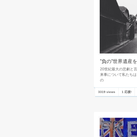
”負の”世界遺産
20世紀最大の悲劇と
来事について私たちは
の
3319 views
1 応援!