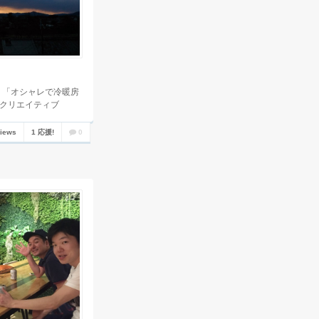
、「オシャレで冷暖房
、クリエイティブ
views
1 応援!
0