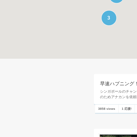
3
早速ハプニング
シンガポールのチャン
のためアナカンを依頼
3858 views
1 応援!