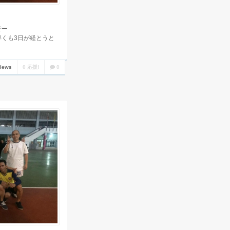
でー
早くも3日が経とうと
views
0 応援!
0