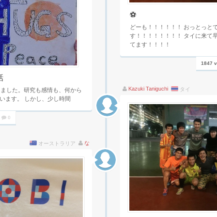
⚽️
どーも！！！！！！ おっとっと
す！！！！！！！！ タイに来て
てます！！！！
1847 
話
Kazuki Taniguchi
タイ
りました。研究も感情も、何から
います。 しかし、少し時間
0
な
オーストラリア