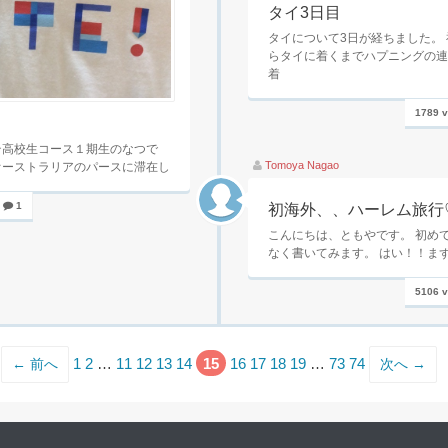
タイ3日目
タイについて3日が経ちました。
らタイに着くまでハプニングの連
着
1789 
テ高校生コース１期生のなつで
Tomoya Nagao
オーストラリアのパースに滞在し
1
初海外、、ハーレム旅行
こんにちは、ともやです。 初め
なく書いてみます。 はい！！まず
5106 
1
2
…
11
12
13
14
15
16
17
18
19
…
73
74
← 前へ
次へ →