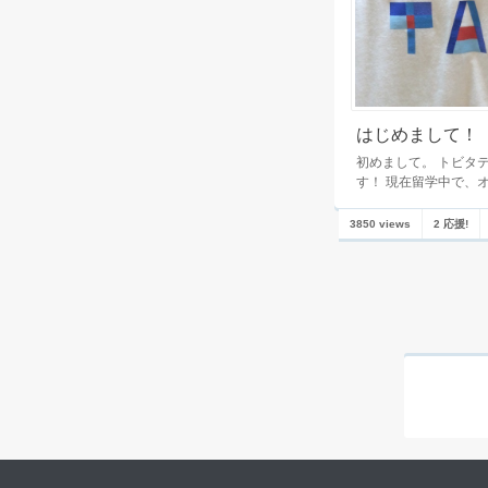
はじめまして！
初めまして。 トビタ
す！ 現在留学中で、
3850 views
2 応援!