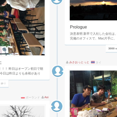
Prologue
決意表明 新卒で入社した会社は
完備のオフィスで、Mac片手に
3000 
た
みさおっとっと
タイ
！！！ 昨日はオープン初日で朝
今日は昨日よりも余裕があり
0
Aoi
ポーランド