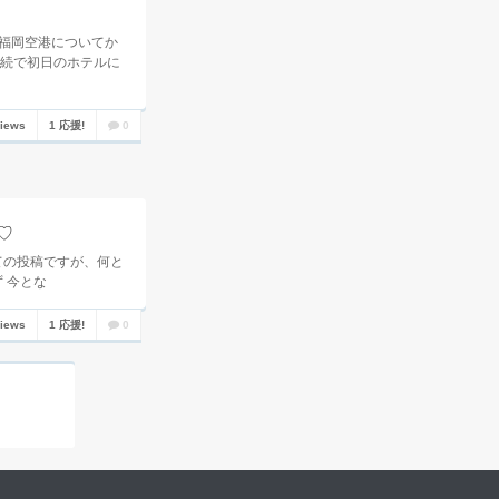
 福岡空港についてか
続で初日のホテルに
views
1 応援!
0
♡
ての投稿ですが、何と
 今とな
views
1 応援!
0