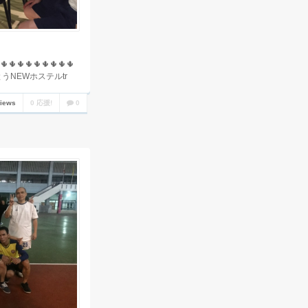
🌵🌵🌵🌵🌵🌵🌵
まとうとうNEWホステルtr
views
0 応援!
0