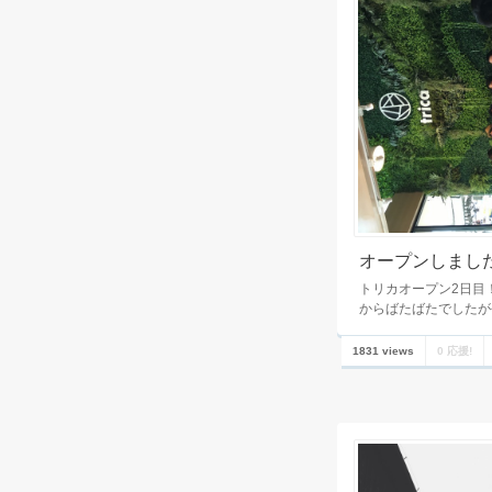
オープンしまし
トリカオープン2日目
からばたばたでしたが
1831 views
0 応援!