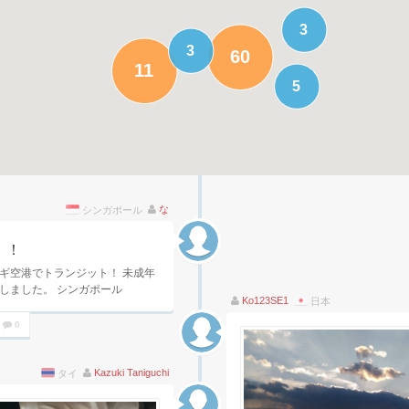
3
3
60
11
5
な
シンガポール
！！
ギ空港でトランジット！ 未成年
しました。 シンガポール
Ko123SE1
日本
0
Kazuki Taniguchi
タイ