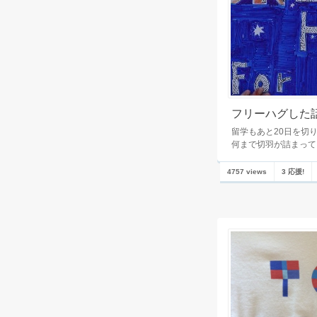
フリーハグした
留学もあと20日を切
何まで切羽が詰まって
4757 views
3 応援!