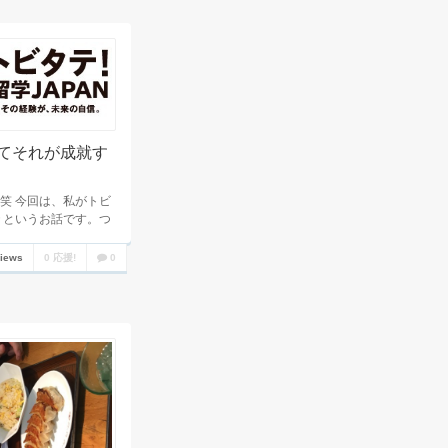
てそれが成就す
笑 今回は、私がトビ
 というお話です。つ
views
0 応援!
0