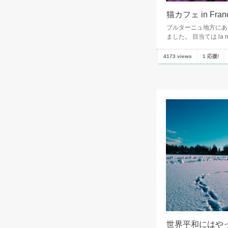
猫カフェ in Fran
ブルターニュ地方にあ
ました。 目当ては la mac
4173 views
1 応援!
世界平和にはや