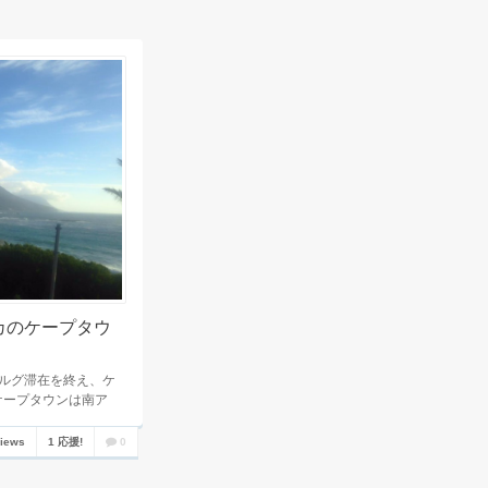
カのケープタウ
ブルグ滞在を終え、ケ
ケープタウンは南ア
views
1 応援!
0