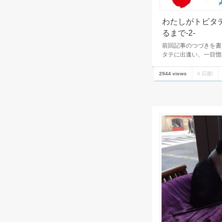
わたしがトビタ
るまで-2-
前回記事のつづきを書
タテに出逢い、一目惚
2944 views
0 応援!