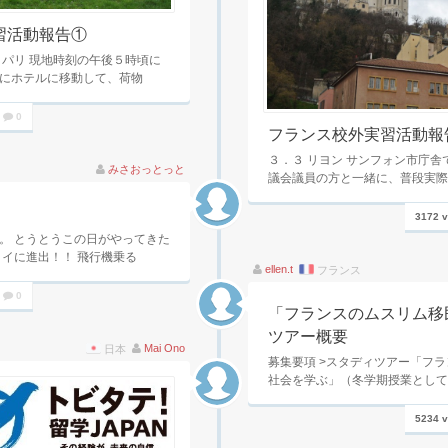
習活動報告①
．パリ 現地時刻の午後５時頃に
にホテルに移動して、荷物
0
フランス校外実習活動報
３．３ リヨン サンフォン市庁
みさおっとっと
議会議員の方と一緒に、普段実際
3172 
。 とうとうこの日がやってきた
タイに進出！！ 飛行機乗る
ellen.t
フランス
0
「フランスのムスリム移
ツアー概要
Mai Ono
日本
募集要項 >スタディツアー「フ
社会を学ぶ」（冬学期授業として
5234 