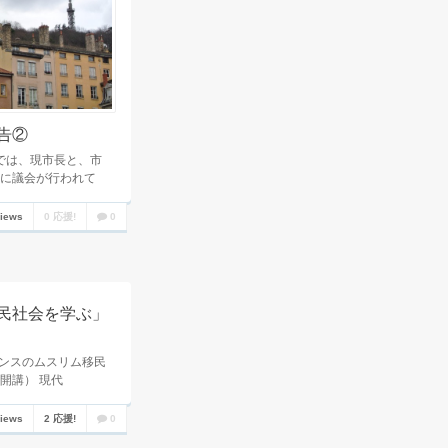
告②
舎では、現市長と、市
に議会が行われて
views
0 応援!
0
民社会を学ぶ」
ランスのムスリム移民
開講） 現代
views
2 応援!
0