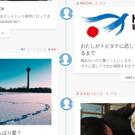
Mai Ono
日本
ce
るナントという都市に行ってき
hine de l'
0
わたしがトビタテに恋し
Aoi
フィンランド
るまで
眠れないので書くことにします。
タテに恋してそれが成就するまで
3390 
みさおっとっと
日本
っぱり愛？