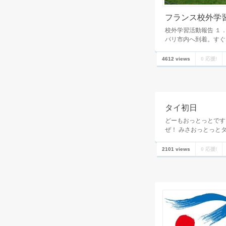
フランス校外学
校外学習活動報告 １
パリ市内へ到着。すぐ
4612 views
0 応援!
タイ初日
どーもおっとっとです
ぜ！ みさおっとっと
2101 views
0 応援!