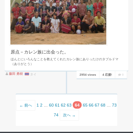
原点－カレン族に出会った。
ほんとにいろんなことを教えてくれたカレン族にありったけのタブルドマ
（ありがとう）
藤田 勇樹
タイ
2954 views
4 応援!
0
1
2
…
60
61
62
63
64
65
66
67
68
…
73
← 前へ
74
次へ →