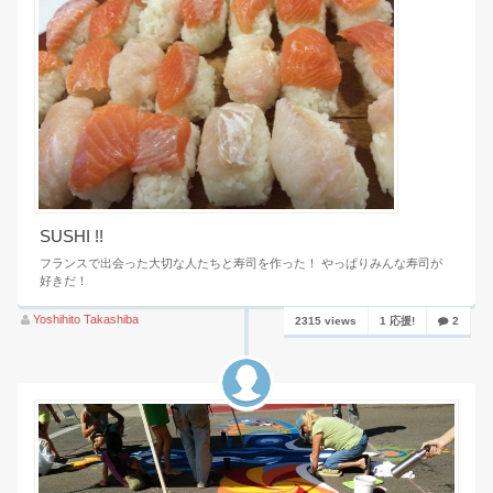
SUSHI !!
フランスで出会った大切な人たちと寿司を作った！ やっぱりみんな寿司が
好きだ！
Yoshihito Takashiba
2315 views
1 応援!
2