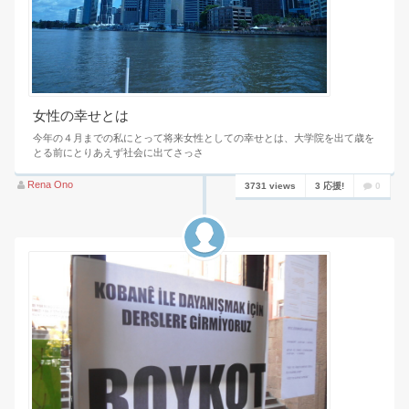
女性の幸せとは
今年の４月までの私にとって将来女性としての幸せとは、大学院を出て歳を
とる前にとりあえず社会に出てさっさ
Rena Ono
3731 views
3 応援!
0