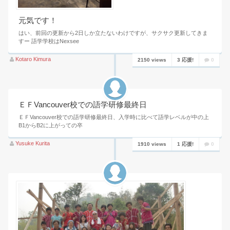
元気です！
はい、前回の更新から2日しか立たないわけですが、サクサク更新してきま
すー 語学学校はNexsee
Kotaro Kimura
2150 views
3 応援!
0
ＥＦVancouver校での語学研修最終日
ＥＦVancouver校での語学研修最終日、入学時に比べて語学レベルが中の上
B1からB2に上がっての卒
Yusuke Kurita
1910 views
1 応援!
0