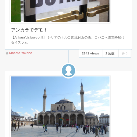
アンカラでデモ！
【Ankara'da boycot!!!】 シリアのトルコ国境付近の街、コバニへ進撃を続け
るイスラム
Masato Yakabe
2341 views
2 応援!
0