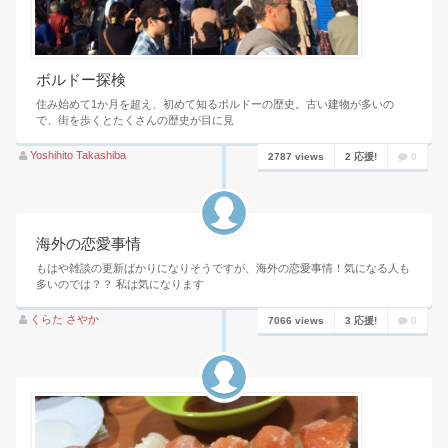
ボルドー探検
住み始めて1か月を超え、初めて知るボルドーの歴史。古い建物が多いの
で、街を歩くとたくさんの歴史が目に見
Yoshihito Takashiba
2787 views
2 応援!
0
海外の恋愛事情
もはや雑談の更新ばかりになりそうですが、海外の恋愛事情！気になる人も
多いのでは？？ 私は気になります
くらた さやか
7066 views
3 応援!
0