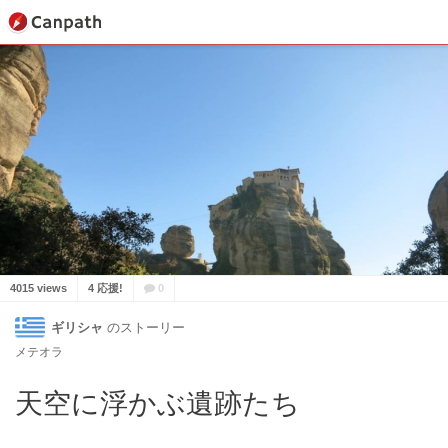
4015 views
4 応援!
0
ギリシャ
のストーリー
メテオラ
天空に浮かぶ遺跡たち