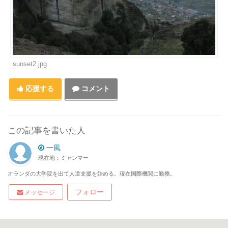
sunset2.jpg
応援する
コメント
この記事を書いた人
一風
現在地：ミャンマー
オランダの大学院を出て人道支援を始める。現在国際機関に勤務。
フォロー
メッセージ