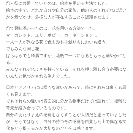
①～③に共通していたのは、絵本を用いる方法でした。
絵本の中で、どれが自分や自分の家族、他の人のそれぞれに近い
かを気づかせ、多様な人が存在することを認識させます。
①で興味深かったのは、花を用いる方法でした。
マーガレット、ユリ、ポピー、カーネーション…
一人一人が異なる花で色も形も手触りもにおいも違う。
でもみんな同じ花。
ばらばらでも綺麗ですが、花瓶で一つになるともっと華やかにな
る。
みんなそれぞれよさを持っている、それを押し殺し合う必要はな
いんだと気づかされる例えでした。
日本とアメリカには様々な違いがあって、時にそれらは良くも悪
くも見えます。
でもそれらの違いは表面的に分かる物事だけでは語れず、複雑な
背景が絡み合っているものです。
自分のあたりまえの感覚をなくすことが大切だと思っていました
が、そうではなく、自分の持つその感覚を自覚した上で異なる文
化をどう捉えるかが大切なのだと今は感じます。