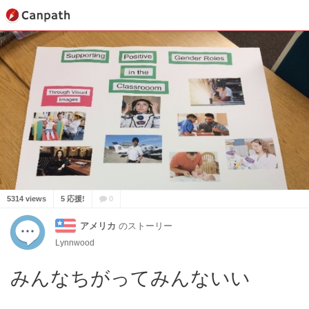
5314 views
5 応援!
0
アメリカ
のストーリー
Lynnwood
みんなちがってみんないい