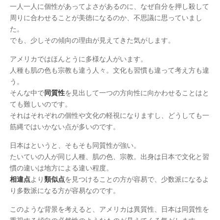
一人一人に個性があってよさがあるのに、なぜ自分を押し殺して
周りに合わせることが美徳になるのか、不思議に思っていまし
た。
でも、少しその傾向の理由が見えてきた気がします。
アメリカではほんとうに多様な人がいます。
人種も肌の色も宗教も違う人々。文化も習慣も違って考え方も違
う。
そんな中で
同質性
を見出して一つの方向性に向かわせることはと
ても難しいのです。
それはそれぞれの個性や文化の軽視になりますし、どうしても一
筋縄ではいかない点が多いのです。
日本はというと、そもそも同質性が強い。
たいていの人が同じ人種、肌の色、宗教。出身は日本で文化と習
慣の違いは地方による違い程度。
相違点
より
類似点
を見つけることの方が容易で、少数派になるよ
り多数派になる方が容易なのです。
このような背景を考えると、アメリカは異質性、日本は同質性を