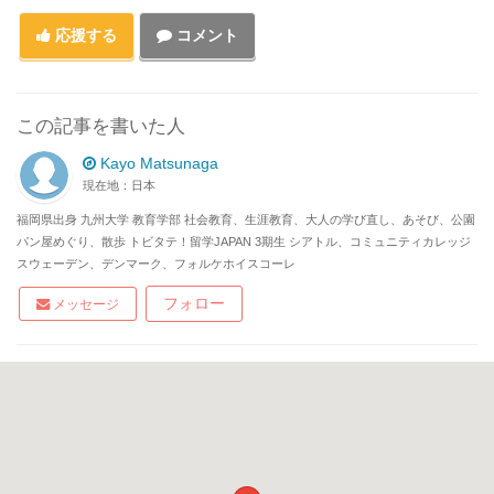
応援する
コメント
この記事を書いた人
Kayo Matsunaga
現在地：日本
福岡県出身 九州大学 教育学部 社会教育、生涯教育、大人の学び直し、あそび、公園
パン屋めぐり、散歩 トビタテ！留学JAPAN 3期生 シアトル、コミュニティカレッジ
スウェーデン、デンマーク、フォルケホイスコーレ
フォロー
メッセージ