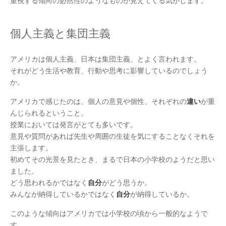
重視する傾向の必然性のようなものが見えてくる気がします。
個人主義と集団主義
アメリカは個人主義、日本は集団主義、とよく言われます。
それがどう生活や教育、行動や思考に影響しているのでしょう
か。
アメリカで感じたのは、個人の意見や個性、それぞれの
違い
が重
んじられるということ。
授業においては発言がとても多いです。
意見や質問があれば先生や周囲の生徒を気にすることなくそれを
主張します。
初めてその光景を見たとき、まるで日本の小学校のようだと思い
ました。
どう思われるかではなく
自分
がどう思うか。
みんなが納得しているかではなく
自分
が納得しているか。
このような傾向はアメリカでは小学校の頃から一般的なようで
す。