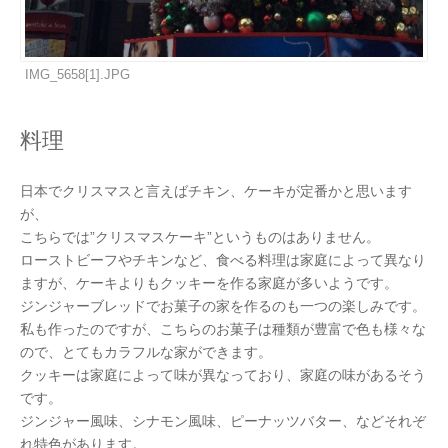
IMG_5658[1].JPG
料理
日本でクリスマスと言えばチキン、ケーキが定番かと思います
が、
こちらでは”クリスマスケーキ”というものはありません。
ローストビーフやチキンなど、食べる料理は家庭によって異なり
ますが、ケーキよりもクッキーを作る家庭が多いようです。
ジンジャーブレッドでお菓子の家を作るのも一つの楽しみです。
私も作ったのですが、こちらのお菓子は種類が豊富で色も様々な
ので、とてもカラフルな家ができます。
クッキーは家庭によって味が異なっており、家庭の味があるそう
です。
ジンジャー風味、シナモン風味、ピーナッツバター、などそれぞ
れ特色があります。