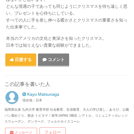
どんな境遇の子であっても同じようにクリスマスを待ち遠しく思
い、プレゼントを心待ちにしている。
すべての人に手を差し伸べる暖かさとクリスマスの重要さを知っ
た出来事でした。
本当のアメリカの文化と奥深さを知ったクリスマス。
日本では知りえない貴重な経験ができました。
応援する
コメント
この記事を書いた人
Kayo Matsunaga
現在地：日本
福岡県出身 九州大学 教育学部 社会教育、生涯教育、大人の学び直し、あそび、公園
パン屋めぐり、散歩 トビタテ！留学JAPAN 3期生 シアトル、コミュニティカレッジ
スウェーデン、デンマーク、フォルケホイスコーレ
フォロー
メッセージ