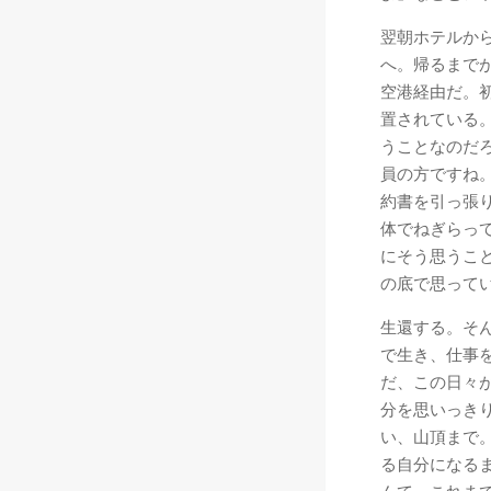
翌朝ホテルから
へ。帰るまで
空港経由だ。
置されている
うことなのだ
員の方ですね
約書を引っ張
体でねぎらっ
にそう思うこ
の底で思って
生還する。そ
で生き、仕事
だ、この日々
分を思いっき
い、山頂まで
る自分になる