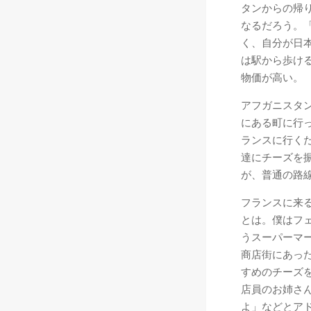
タンからの帰
なるだろう。
く、自分が日
は駅から歩け
物価が高い。
アフガニスタ
にある町に行
ランスに行く
達にチーズを
が、普通の路
フランスに来
とは。僕はフ
うスーパーマ
商店街にあっ
すめのチーズ
店員のお姉さ
よ」などとア