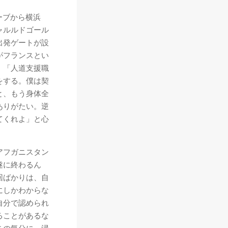
ーブから横浜
ャルルドゴール
出発ゲートが設
がフランスとい
、「人道支援職
をする。僕は契
と、もう身体全
ありがたい。逆
てくれよ」と心
アフガニスタン
遂に終わるん
回ばかりは、自
にしかわからな
自分で認められ
ることがあるな