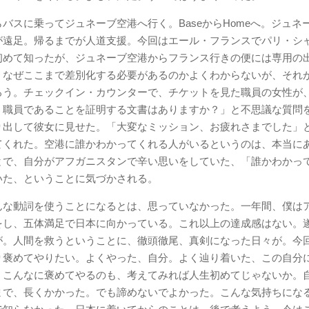
バスに乗ってジュネーブ空港へ行く。BaseからHomeへ。ジュネ
が遠足。帰るまでが人道支援。今回はエール・フランスでパリ・シ
初めて知ったが、ジュネーブ空港からフランス行きの便には専用の
。なぜここまで差別化する必要があるのかよくわからないが、それ
ろう。チェックイン・カウンターで、チケットを見た職員の女性が
。職員であることを証明する文書はありますか？」と不思議な質問
り出して彼女に見せた。「大変なミッション、お疲れさまでした」
てくれた。空港に誰かわかってくれる人がいるというのは、本当に
とで、自分がアフガニスタンで辛い思いをしていた、「誰かわかっ
いた、ということに気づかされる。
んな動詞を使うことになるとは、思っていなかった。一年間、僕は
をし、五体満足で日本に向かっている。これ以上の達成感はない。
が。人間を救うということに、徹頭徹尾、真剣になった日々が。今
り褒めてやりたい。よくやった、自分。よく辿り着いた、この自分
。こんなに褒めてやるのも、考えてみれば人生初めてじゃないか。
まで、長くかかった。でも諦めないでよかった。こんな気持ちにな