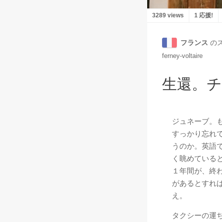
3289 views
1 応援!
フランス
の
ferney-voltaire
生還。
ジュネーブ。
すっかり忘れ
うのか。英語
く眺めている
１年間が、終
があるとすれ
え。
タクシーの運