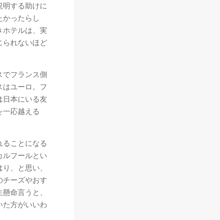
説明する助けに
たかったらし
きホテルは、実
じられないほど
スでフランス側
スはユーロ。フ
は日本にいる友
を一応越える
れることになる
カルフールとい
はり、と思い、
のチーズやおす
生懸命言うと、
いた方がいいわ