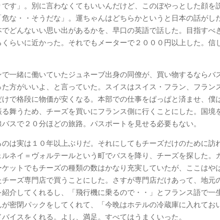
りです」。別に言わなくてもいいんだけど、このぼやっとした顔を
「危な・・そうだな」。運ちゃんはどちらかというと日本の話がし
本でどんないい思い出があるかを、早口の英語で話した。目指すべ
るくらいに近かった。それでもメーターで２０００円以上した。信
ンで一緒に働いていたジュネーブ出身の同僚が、買い物するならバ
った方がいいよ、と言っていた。スイスはスイス・フラン、フラン
だけで格段に物価が安くなる。本部での仕事をぱっぱと済ませ、僕
振る舞うため、チーズを買いにフランス側に行くことにした。国境
線バスで２０分ほどの旅路。パスポートを見せる必要もない。
るのは実は１０年以上ぶりだ。それにしてもチーズだけのために訪
ェルネイ＝ヴォルテールという町でバスを降り、チーズを探した。
ーケットでもチーズの種類の数はかなり充実していたが、ここはや
たチーズ専門店で買うことにした。さすが専門店だけあって、地元
を紹介してくれるし、「飛行機に乗るので・・」とフランス語で一
んが密閉パックをしてくれて、「今晩はホテルの冷蔵庫に入れてお
ドバイスをくれる。よし、満足。すべてはうまくいった。