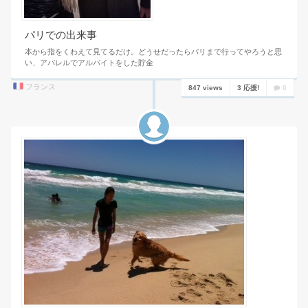
パリでの出来事
本から指をくわえて見てるだけ。どうせだったらパリまで行ってやろうと思
い、アパレルでアルバイトをした貯金
フランス
847 views
3 応援!
0