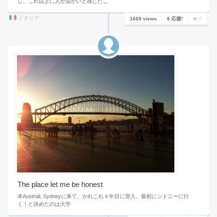
し、これ以上に人が温かいと感じたこ
イタリア
1669 views
6 応援!
0
The place let me be honest
本Australi, Sydneyに来て、かれこれ４年目に突入。最初にシドニーに行
く！と決めたのは大学