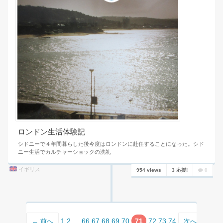
ロンドン生活体験記
シドニーで４年間暮らした後今度はロンドンに赴任することになった。シド
ニー生活でカルチャーショックの洗礼
イギリス
954 views
3 応援!
0
1
2
…
66
67
68
69
70
71
72
73
74
← 前へ
次へ