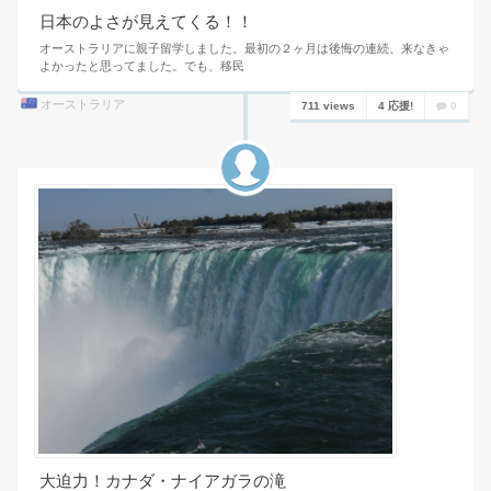
日本のよさが見えてくる！！
オーストラリアに親子留学しました。最初の２ヶ月は後悔の連続、来なきゃ
よかったと思ってました。でも、移民
オーストラリア
711 views
4 応援!
0
大迫力！カナダ・ナイアガラの滝