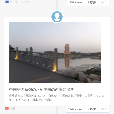
オーストラリア
756 views
3 応援!
0
中国語の勉強のため中国の西安に留学
世界遺産の兵馬俑があることで有名な、中国の古都「西安」に留学していま
す。 もともとは、日本での生活に
中国
1249 views
5 応援!
0